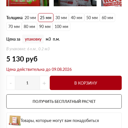
Толщина
20 мм
25 мм
30 мм
40 мм
50 мм
60 мм
70 мм
80 мм
90 мм
100 мм
Цена за
упаковку
м3
п.м.
В упаковке: 6 п.м., 0.2 м3
5 130
руб
Цена действительна до 09.08.2026
-
+
В КОРЗИНУ
ПОЛУЧИТЬ БЕСПЛАТНЫЙ РАСЧЕТ
Товары, которые могут вам понадобиться