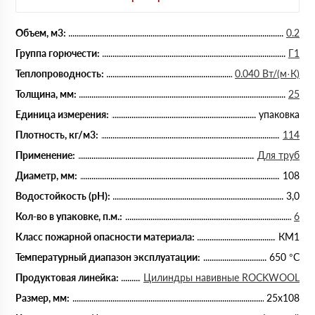
Объем, м3:
0.2
Группа горючести:
Г1
Теплопроводность:
0.040 Вт/(м·К)
Толщина, мм:
25
Единица измерения:
упаковка
Плотность, кг/м3:
114
Применение:
Для труб
Диаметр, мм:
108
Водостойкость (рН):
3,0
Кол-во в упаковке, п.м.:
6
Класс пожарной опасности материала:
КМ1
Температурный диапазон эксплуатации:
650 °С
Продуктовая линейка:
Цилиндры навивные ROCKWOOL
Размер, мм:
25х108