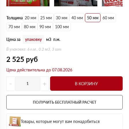
Толщина
20 мм
25 мм
30 мм
40 мм
50 мм
60 мм
70 мм
80 мм
90 мм
100 мм
Цена за
упаковку
м3
п.м.
В упаковке: 6 п.м., 0.2 м3, 3 шт
2 525
руб
Цена действительна до 07.08.2026
-
+
В КОРЗИНУ
ПОЛУЧИТЬ БЕСПЛАТНЫЙ РАСЧЕТ
Товары, которые могут вам понадобиться