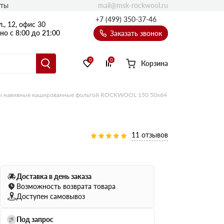
mail@msk-rockwool.ru
кты
Полы
+7 (499) 350-37-46
., 12, офис 30
Балкон
о с 8:00 до 21:00
Заказать звонок
Технолайт
Эсктра
0
0
Корзина
Оптима
Техноакустик
 навивные кашированные фольгой ROCKWOOL 150 50х64
PROF
Акустик Баттс
Ультратонкий
11 отзывов
105
ПРО
50 мм
Доставка в день заказа
80
75 мм
Возможность возврата товара
100 мм
Доступен самовывоз
Руф Баттс
Под запрос