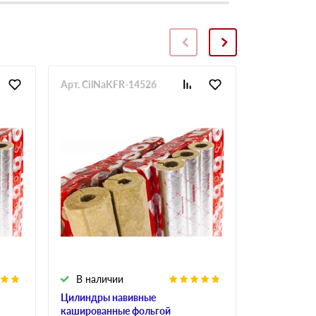
Арт. CilNaKFR-14526
Арт. CilNa
В наличии
В налич
Цилиндры навивные
Цилиндры 
кашированные фольгой
кашированн