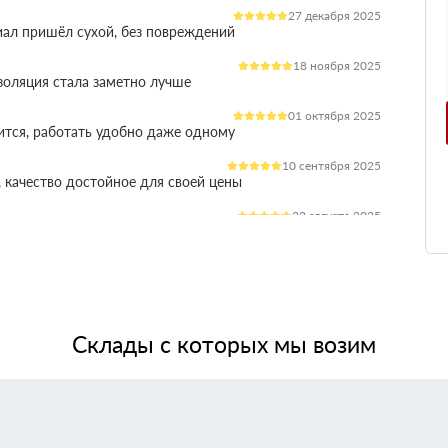
27 декабря 2025
иал пришёл сухой, без повреждений
18 ноября 2025
оляция стала заметно лучше
01 октября 2025
ится, работать удобно даже одному
10 сентября 2025
 качество достойное для своей цены
22 августа 2025
ления расходы на отопление стали ниже
03 июля 2025
ладываются плотно, щелей почти нет
14 июня 2025
жит, влаги не боится, монтаж прошёл без проблем
Склады с которых мы возим
28 мая 2025
 качество, без сюрпризов на объекте
11 мая 2025
я при креплении свою задачу выполняет.