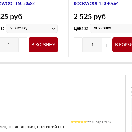
WOOL 150 50х83
ROCKWOOL 150 40х64
525
руб
2 525
руб
упаковку
упаковку
 за
Цена за
+
-
+
В КОРЗИНУ
В КОРЗ
22 января 2026
лен, тепло держит, претензий нет