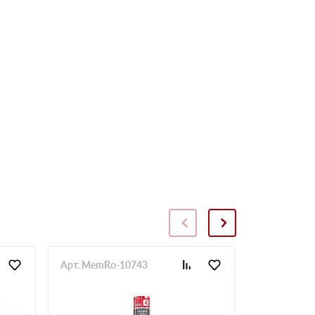
Арт. MemRo-10743
Арт. SopToR