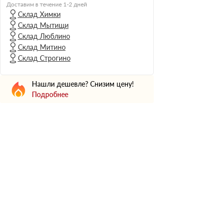
Н Оптима
Доставим в течение 1-2 дней
Склад Химки
Д Оптима
Склад Мытищи
В Оптима
Склад Люблино
Д Стандарт
Склад Митино
Склад Строгино
Н Экстра
Применение
Нашли дешевле? Снизим цену!
Для стен
Подробнее
Для пола
Для фундамента
Для потолков