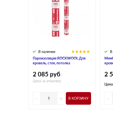
В наличии
В
Пароизоляция ROCKWOOL Для
Мем
кровель, стен, потолка
кров
2 085
руб
2 
Цена за упаковку
Цена
-
+
-
В КОРЗИНУ