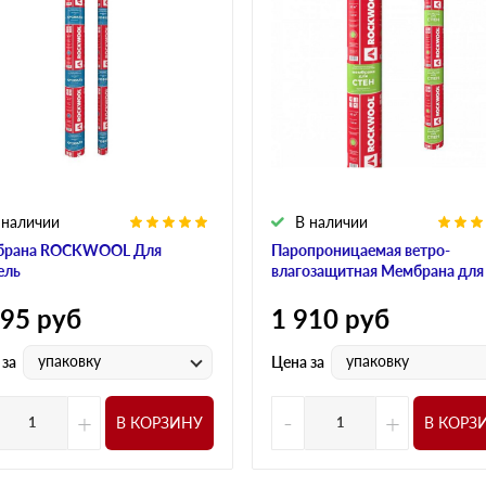
 наличии
В наличии
брана ROCKWOOL Для
Паропроницаемая ветро-
ель
влагозащитная Мембрана для
595
руб
1 910
руб
упаковку
упаковку
 за
Цена за
+
-
+
В КОРЗИНУ
В КОРЗ