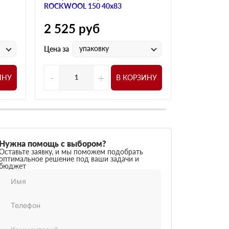
ROCKWOOL 150 40х83
ROCKWOOL 
2 525
руб
2 525
р
упаковку
у
Цена за
Цена за
-
+
-
ИНУ
В КОРЗИНУ
Нужна помощь с выбором?
Оставьте заявку, и мы поможем подобрать
оптимальное решение под ваши задачи и
бюджет