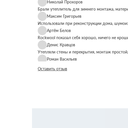
Николай Прохоров
Брали утеплитель для зимнего монтажа, матер
Максим Григорьев
Использовали при реконструкции дома, шумоиз
Артём Белов
Rockwool показал себя хорошо, ничего не крош
Денис Кравцов
Утепляли стены и перекрытия, монтаж простой,
Роман Васильев
Материал соответствует описанию, после утеп
Оставить отзыв
Олег Фёдоров
Брали для утепления кровли, плиты ровные, ук
Павел Антонов
Использовали для бани, утеплитель форму дер
Андрей Лебедев
Работаем с Rockwool не первый раз, стабильное
Михаил Егоров
Утепляли фасад, материал плотный, не ломаетс