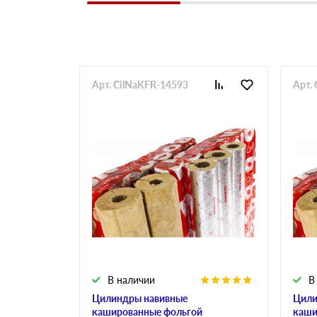
Арт. CilNaKFR-14593
Арт.
В наличии
В
Цилиндры навивные
Цили
кашированные фольгой
каши