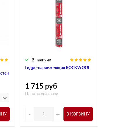
В наличии
В налич
Гидро-пароизоляция ROCKWOOL
Алюминиева
 стен
ROCKWOO
1 715
руб
1 015
р
Цена за упаковку
у
Цена за
-
+
-
ИНУ
В КОРЗИНУ