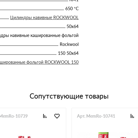
650 °С
Цилиндры навивные ROCKWOOL
50х64
дры навивные кашированные фольгой
Rockwool
150 50х64
ашированные фольгой ROCKWOOL 150
Сопутствующие товары
 MemRo-10739
Арт. MemRo-10741