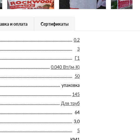
авка и оплата
Сертификаты
0.2
3
Г1
0.040 Вт/(м·К)
50
упаковка
145
Для труб
64
3,0
5
КМ1