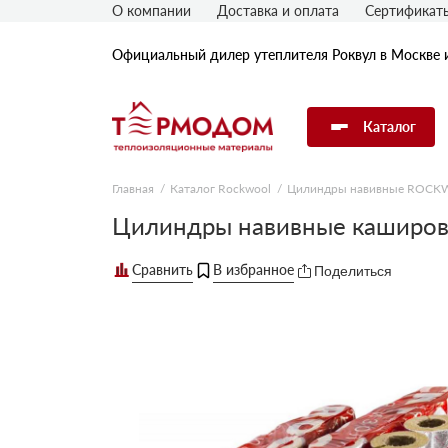
О компании
Доставка и оплата
Сертификат
Официальный дилер утеплителя Роквул в Москве 
Каталог
Главная
Каталог Rockwool
Цилиндры навивные ROC
Утеплитель Rockwool
Цилиндры навивные каширо
Поделиться
Утеплитель Технониколь
Утеплитель Penoplex
Утеплитель Knauf
Утеплитель Isover