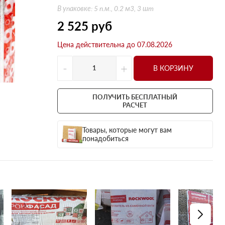
Оптима
Оптима
В упаковке: 5 п.м., 0.2 м3, 3 шт
Н Оптима
Д Оптима
2 525
руб
Д Оптима
Д Экстра
Цена действительна до 07.08.2026
50 мм
50 мм
100 мм
100 мм
-
+
В КОРЗИНУ
Техническая изоляция
Толщина
Цилиндры навивные
50 мм
ПОЛУЧИТЬ БЕСПЛАТНЫЙ
Lamella Mat L
100 мм
РАСЧЕТ
Industrial Batts 80
120 мм
Товары, которые могут вам
CONLIT SL 150
150 мм
понадобиться