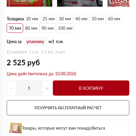
Толщина
20 мм
25 мм
30 мм
40 мм
50 мм
60 мм
70 мм
80 мм
90 мм
100 мм
Цена за
упаковку
м3
п.м.
В упаковке: 2 п.м., 0.2 м3, 3 шт
2 525
руб
Цена действительна до 10.08.2026
-
+
В КОРЗИНУ
ПОЛУЧИТЬ БЕСПЛАТНЫЙ РАСЧЕТ
Товары, которые могут вам понадобиться