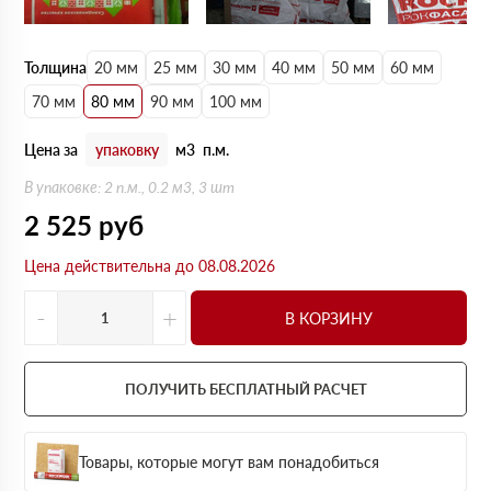
Толщина
20 мм
25 мм
30 мм
40 мм
50 мм
60 мм
70 мм
80 мм
90 мм
100 мм
Цена за
упаковку
м3
п.м.
В упаковке: 2 п.м., 0.2 м3, 3 шт
2 525
руб
Цена действительна до 08.08.2026
-
+
В КОРЗИНУ
ПОЛУЧИТЬ БЕСПЛАТНЫЙ РАСЧЕТ
Товары, которые могут вам понадобиться