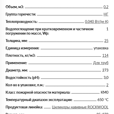
Объем, м3:
0.2
Группа горючести:
НГ
Теплопроводность:
0.040 Вт/(м·К)
Водопоглощение при кратковременном и частичном
1
погружении по массе, Wp:
Толщина, мм:
25
Единица измерения:
упаковка
Плотность, кг/м3:
114
Применение:
Для труб
Диаметр, мм:
273
Водостойкость (рН):
3,0
Кол-во в упаковке, п.м.:
2
Класс пожарной опасности материала:
КМ0
Температурный диапазон эксплуатации:
650 °С
Продуктовая линейка:
Цилиндры навивные ROCKWOOL