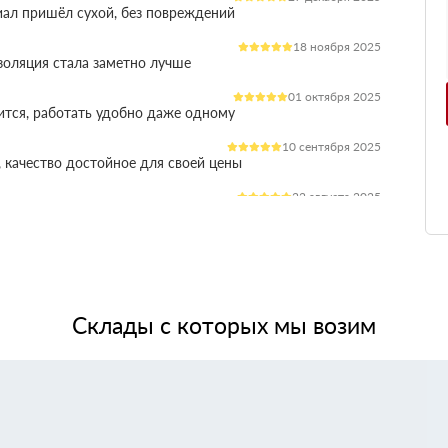
иал пришёл сухой, без повреждений
18 ноября 2025
оляция стала заметно лучше
01 октября 2025
ится, работать удобно даже одному
10 сентября 2025
 качество достойное для своей цены
22 августа 2025
ления расходы на отопление стали ниже
03 июля 2025
ладываются плотно, щелей почти нет
14 июня 2025
жит, влаги не боится, монтаж прошёл без проблем
Склады с которых мы возим
28 мая 2025
 качество, без сюрпризов на объекте
11 мая 2025
я при креплении свою задачу выполняет.
24 апреля 2025