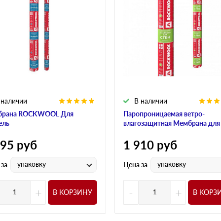
 наличии
В наличии
брана ROCKWOOL Для
Паропроницаемая ветро-
ель
влагозащитная Мембрана для
595
руб
1 910
руб
упаковку
упаковку
 за
Цена за
+
-
+
В КОРЗИНУ
В КОРЗ