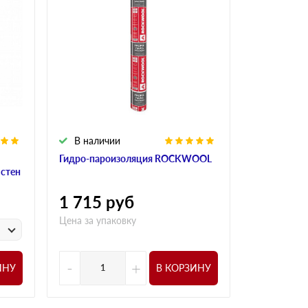
В наличии
В налич
Гидро-пароизоляция ROCKWOOL
Алюминиева
 стен
ROCKWOO
1 715
руб
1 015
р
Цена за упаковку
у
Цена за
-
+
-
ИНУ
В КОРЗИНУ