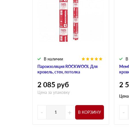
В наличии
В
Пароизоляция ROCKWOOL Для
Мем
кровель, стен, потолка
кров
2 085
руб
2 
Цена за упаковку
Цена
-
+
-
В КОРЗИНУ