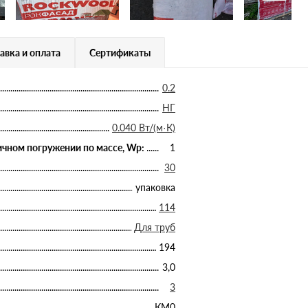
авка и оплата
Сертификаты
0.2
НГ
0.040 Вт/(м·К)
чном погружении по массе, Wp:
1
30
упаковка
114
Для труб
194
3,0
3
КМ0