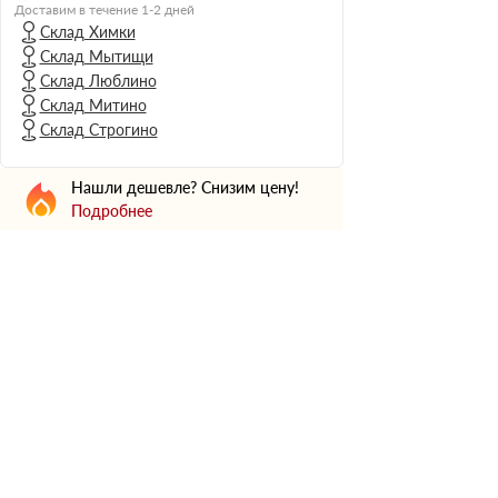
Н Оптима
Доставим в течение 1-2 дней
Склад Химки
Д Оптима
Склад Мытищи
В Оптима
Склад Люблино
Д Стандарт
Склад Митино
Склад Строгино
Н Экстра
Применение
Нашли дешевле? Снизим цену!
Для стен
Подробнее
Для пола
Для фундамента
Для потолков