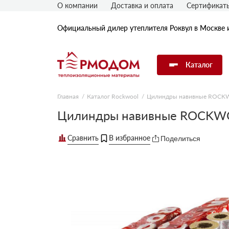
О компании
Доставка и оплата
Сертификат
Официальный дилер утеплителя Роквул в Москве 
Каталог
Главная
Каталог Rockwool
Цилиндры навивные ROC
Утеплитель Rockwool
Цилиндры навивные ROCKWO
Поделиться
Утеплитель Технониколь
Утеплитель Penoplex
Утеплитель Knauf
Утеплитель Isover