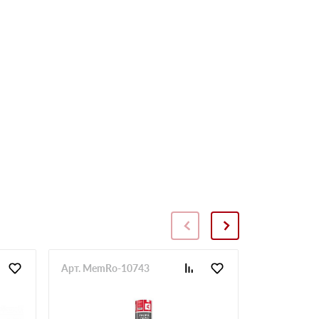
Арт. MemRo-10743
Арт. SopToR