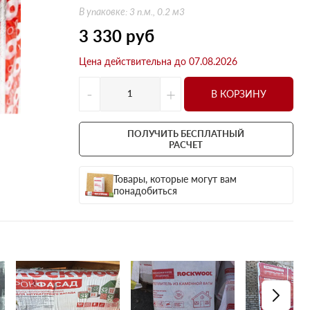
Оптима
Оптима
В упаковке: 3 п.м., 0.2 м3
Н Оптима
Д Оптима
3 330
руб
Д Оптима
Д Экстра
Цена действительна до 07.08.2026
50 мм
50 мм
100 мм
100 мм
-
+
В КОРЗИНУ
Техническая изоляция
Толщина
Цилиндры навивные
50 мм
ПОЛУЧИТЬ БЕСПЛАТНЫЙ
Lamella Mat L
100 мм
РАСЧЕТ
Industrial Batts 80
120 мм
Товары, которые могут вам
CONLIT SL 150
150 мм
понадобиться