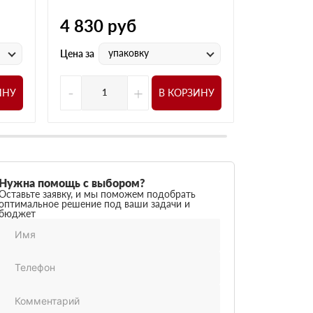
4 830
руб
4 545
р
упаковку
у
Цена за
Цена за
-
+
-
ИНУ
В КОРЗИНУ
Нужна помощь с выбором?
Оставьте заявку, и мы поможем подобрать
оптимальное решение под ваши задачи и
бюджет