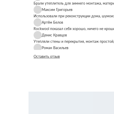
Брали утеплитель для зимнего монтажа, матер
Максим Григорьев
Использовали при реконструкции дома, шумоиз
Артём Белов
Rockwool показал себя хорошо, ничего не крош
Денис Кравцов
Утепляли стены и перекрытия, монтаж простой,
Роман Васильев
Материал соответствует описанию, после утеп
Оставить отзыв
Олег Фёдоров
Брали для утепления кровли, плиты ровные, ук
Павел Антонов
Использовали для бани, утеплитель форму дер
Андрей Лебедев
Работаем с Rockwool не первый раз, стабильное
Михаил Егоров
Утепляли фасад, материал плотный, не ломаетс
Виталий Романов