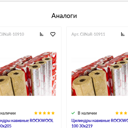
Аналоги
 CilNaR-10910
Арт. CilNaR-10911
 наличии
В наличии
ндры навивные ROCKWOOL
Цилиндры навивные ROCKW
30х205
100 30х219