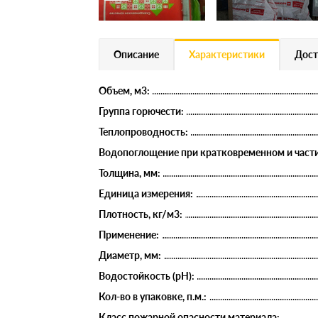
Описание
Характеристики
Дост
Объем, м3:
Группа горючести:
Теплопроводность:
Водопоглощение при кратковременном и части
Толщина, мм:
Единица измерения:
Плотность, кг/м3:
Применение:
Диаметр, мм:
Водостойкость (рН):
Кол-во в упаковке, п.м.:
Класс пожарной опасности материала: