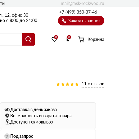
mail@msk-rockwool.ru
кты
Полы
+7 (499) 350-37-46
., 12, офис 30
Балкон
о с 8:00 до 21:00
Заказать звонок
Технолайт
Эсктра
0
0
Корзина
Оптима
Техноакустик
PROF
Акустик Баттс
Ультратонкий
11 отзывов
105
ПРО
50 мм
Доставка в день заказа
80
75 мм
Возможность возврата товара
100 мм
Доступен самовывоз
Руф Баттс
Под запрос