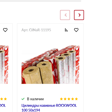
Арт. CilNaR-11195
Арт. CilNaR
В наличии
В налич
OOL
Цилиндры навивные ROCKWOOL
Цилиндры 
100 50х194
100 70х102