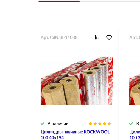
Арт. CilNaR-11038
Арт.
В наличии
В
Цилиндры навивные ROCKWOOL
Цили
100 40х194
100 