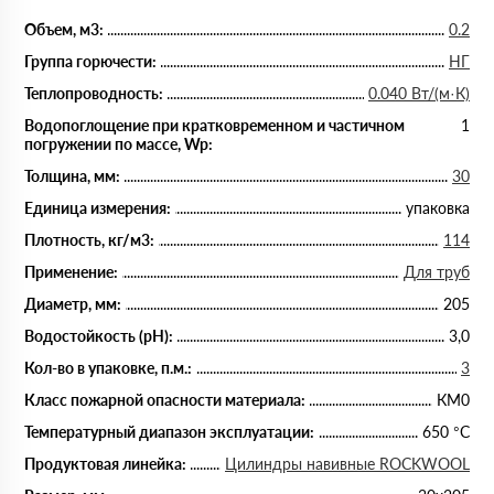
Объем, м3:
0.2
Группа горючести:
НГ
Теплопроводность:
0.040 Вт/(м·К)
Водопоглощение при кратковременном и частичном
1
погружении по массе, Wp:
Толщина, мм:
30
Единица измерения:
упаковка
Плотность, кг/м3:
114
Применение:
Для труб
Диаметр, мм:
205
Водостойкость (рН):
3,0
Кол-во в упаковке, п.м.:
3
Класс пожарной опасности материала:
КМ0
Температурный диапазон эксплуатации:
650 °С
Продуктовая линейка:
Цилиндры навивные ROCKWOOL