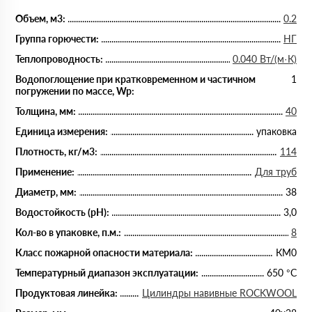
Объем, м3:
0.2
Группа горючести:
НГ
Теплопроводность:
0.040 Вт/(м·К)
Водопоглощение при кратковременном и частичном
1
погружении по массе, Wp:
Толщина, мм:
40
Единица измерения:
упаковка
Плотность, кг/м3:
114
Применение:
Для труб
Диаметр, мм:
38
Водостойкость (рН):
3,0
Кол-во в упаковке, п.м.:
8
Класс пожарной опасности материала:
КМ0
Температурный диапазон эксплуатации:
650 °С
Продуктовая линейка:
Цилиндры навивные ROCKWOOL