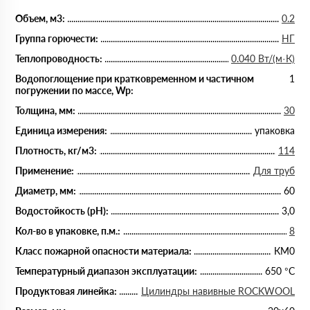
Объем, м3:
0.2
Группа горючести:
НГ
Теплопроводность:
0.040 Вт/(м·К)
Водопоглощение при кратковременном и частичном
1
погружении по массе, Wp:
Толщина, мм:
30
Единица измерения:
упаковка
Плотность, кг/м3:
114
Применение:
Для труб
Диаметр, мм:
60
Водостойкость (рН):
3,0
Кол-во в упаковке, п.м.:
8
Класс пожарной опасности материала:
КМ0
Температурный диапазон эксплуатации:
650 °С
Продуктовая линейка:
Цилиндры навивные ROCKWOOL