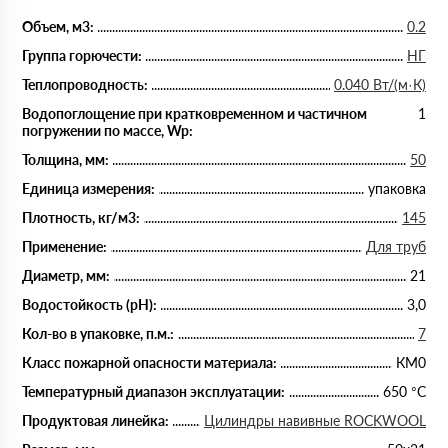
Объем, м3:
0.2
Группа горючести:
НГ
Теплопроводность:
0.040 Вт/(м·К)
Водопоглощение при кратковременном и частичном
1
погружении по массе, Wp:
Толщина, мм:
50
Единица измерения:
упаковка
Плотность, кг/м3:
145
Применение:
Для труб
Диаметр, мм:
21
Водостойкость (рН):
3,0
Кол-во в упаковке, п.м.:
7
Класс пожарной опасности материала:
КМ0
Температурный диапазон эксплуатации:
650 °С
Продуктовая линейка:
Цилиндры навивные ROCKWOOL