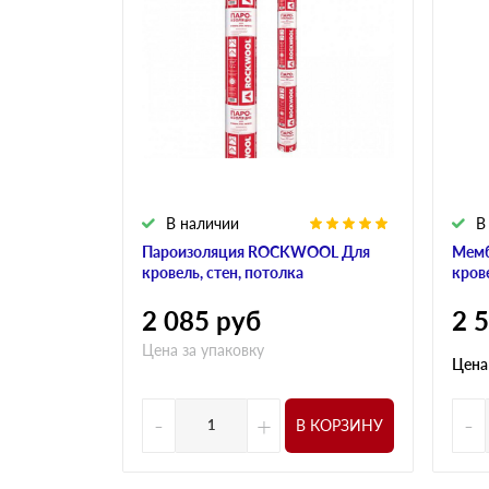
В наличии
В
Пароизоляция ROCKWOOL Для
Мем
кровель, стен, потолка
кров
2 085
руб
2 
Цена за упаковку
Цена
-
+
-
В КОРЗИНУ