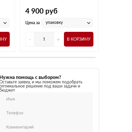
4 900
руб
4 905
р
упаковку
у
Цена за
Цена за
-
+
-
ИНУ
В КОРЗИНУ
Нужна помощь с выбором?
Оставьте заявку, и мы поможем подобрать
оптимальное решение под ваши задачи и
бюджет