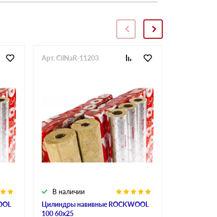
Арт. CilNaR-11203
Арт. CilNaR
В наличии
В налич
OOL
Цилиндры навивные ROCKWOOL
Цилиндры 
100 60х25
150 40х25