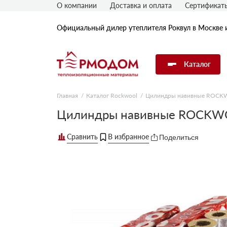
О компании
Доставка и оплата
Сертификат
Официальный дилер утеплителя Роквул в Москве 
Каталог
Главная
Каталог Rockwool
Цилиндры навивные ROC
Утеплитель Rockwool
Цилиндры навивные ROCKWO
Поделиться
Утеплитель Технониколь
Утеплитель Penoplex
Утеплитель Knauf
Утеплитель Isover