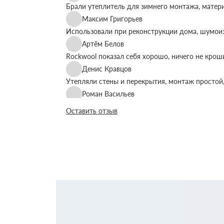
Брали утеплитель для зимнего монтажа, матер
Максим Григорьев
Использовали при реконструкции дома, шумоиз
Артём Белов
Rockwool показал себя хорошо, ничего не крош
Денис Кравцов
Утепляли стены и перекрытия, монтаж простой,
Роман Васильев
Материал соответствует описанию, после утеп
Оставить отзыв
Олег Фёдоров
Брали для утепления кровли, плиты ровные, ук
Павел Антонов
Использовали для бани, утеплитель форму дер
Андрей Лебедев
Работаем с Rockwool не первый раз, стабильное
Михаил Егоров
Утепляли фасад, материал плотный, не ломаетс
Виталий Романов