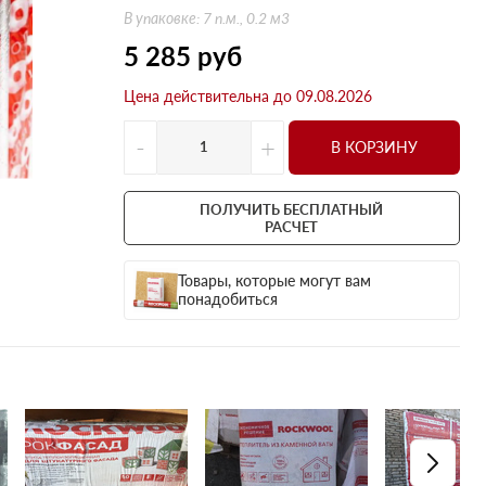
Оптима
Оптима
В упаковке: 7 п.м., 0.2 м3
Н Оптима
Д Оптима
5 285
руб
Д Оптима
Д Экстра
Цена действительна до 09.08.2026
50 мм
50 мм
100 мм
100 мм
-
+
В КОРЗИНУ
Техническая изоляция
Толщина
Цилиндры навивные
50 мм
ПОЛУЧИТЬ БЕСПЛАТНЫЙ
Lamella Mat L
100 мм
РАСЧЕТ
Industrial Batts 80
120 мм
Товары, которые могут вам
CONLIT SL 150
150 мм
понадобиться