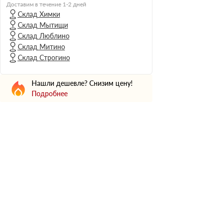
Н Оптима
Доставим в течение 1-2 дней
Склад Химки
Д Оптима
Склад Мытищи
В Оптима
Склад Люблино
Д Стандарт
Склад Митино
Склад Строгино
Н Экстра
Применение
Нашли дешевле? Снизим цену!
Для стен
Подробнее
Для пола
Для фундамента
Для потолков