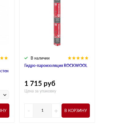
В наличии
В налич
Гидро-пароизоляция ROCKWOOL
Алюминиева
 стен
ROCKWOO
1 715
руб
1 015
р
Цена за упаковку
у
Цена за
-
+
-
ИНУ
В КОРЗИНУ