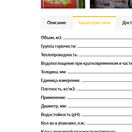
Описание
Характеристики
Дост
Объем, м3:
Группа горючести:
Теплопроводность:
Водопоглощение при кратковременном и части
Толщина, мм:
Единица измерения:
Плотность, кг/м3:
Применение:
Диаметр, мм:
Водостойкость (рН):
Кол-во в упаковке, п.м.:
Класс пожарной опасности материала: