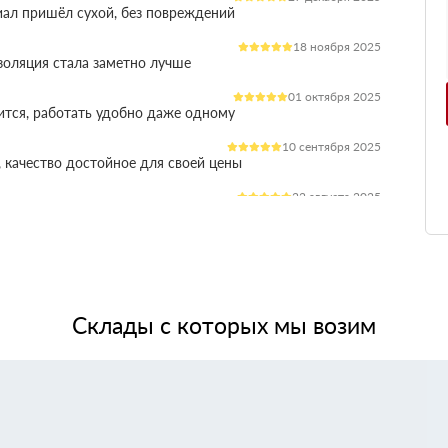
иал пришёл сухой, без повреждений
18 ноября 2025
оляция стала заметно лучше
01 октября 2025
ится, работать удобно даже одному
10 сентября 2025
 качество достойное для своей цены
22 августа 2025
ления расходы на отопление стали ниже
03 июля 2025
ладываются плотно, щелей почти нет
14 июня 2025
жит, влаги не боится, монтаж прошёл без проблем
Склады с которых мы возим
28 мая 2025
 качество, без сюрпризов на объекте
11 мая 2025
я при креплении свою задачу выполняет.
24 апреля 2025