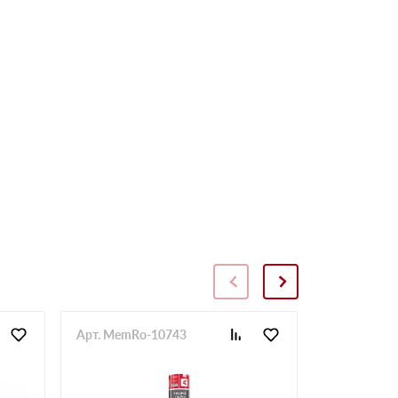
Арт. MemRo-10743
Арт. SopToR