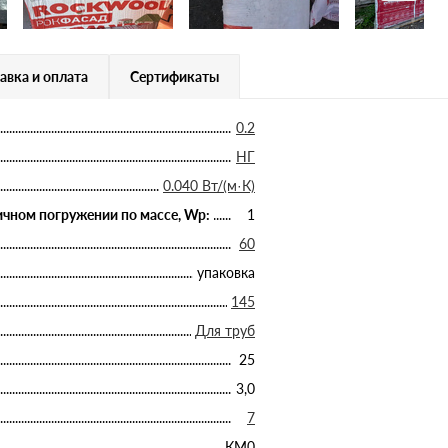
авка и оплата
Сертификаты
0.2
НГ
0.040 Вт/(м·К)
чном погружении по массе, Wp:
1
60
упаковка
145
Для труб
25
3,0
7
КМ0