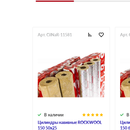
Арт. CilNaR-11581
Арт.
В наличии
В
Цилиндры навивные ROCKWOOL
Цили
150 50х25
150 