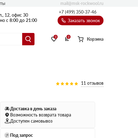
mail@msk-rockwool.ru
кты
Полы
+7 (499) 350-37-46
., 12, офис 30
Балкон
о с 8:00 до 21:00
Заказать звонок
Технолайт
Эсктра
0
0
Корзина
Оптима
Техноакустик
PROF
Акустик Баттс
Ультратонкий
11 отзывов
105
ПРО
50 мм
Доставка в день заказа
80
75 мм
Возможность возврата товара
100 мм
Доступен самовывоз
Руф Баттс
Под запрос