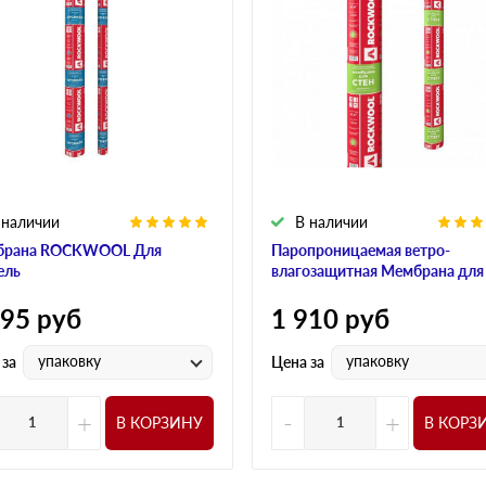
 наличии
В наличии
брана ROCKWOOL Для
Паропроницаемая ветро-
ель
влагозащитная Мембрана для
595
руб
1 910
руб
упаковку
упаковку
 за
Цена за
+
-
+
В КОРЗИНУ
В КОРЗ