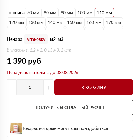
Толщина
70 мм
80 мм
90 мм
100 мм
110 мм
120 мм
130 мм
140 мм
150 мм
160 мм
170 мм
180 мм
190 мм
200 мм
210 мм
220 мм
230 мм
Цена за
упаковку
м2
м3
240 мм
250 мм
В упаковке: 1.2 м2, 0.13 м3, 2 шт
1 390
руб
Цена действительна до 08.08.2026
-
+
В КОРЗИНУ
ПОЛУЧИТЬ БЕСПЛАТНЫЙ РАСЧЕТ
Товары, которые могут вам понадобиться