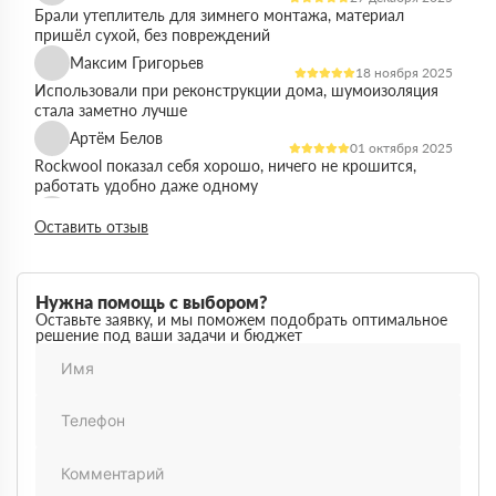
Брали утеплитель для зимнего монтажа, материал
пришёл сухой, без повреждений
Максим Григорьев
18 ноября 2025
Использовали при реконструкции дома, шумоизоляция
стала заметно лучше
Артём Белов
01 октября 2025
Rockwool показал себя хорошо, ничего не крошится,
работать удобно даже одному
Денис Кравцов
10 сентября 2025
Оставить отзыв
Утепляли стены и перекрытия, монтаж простой, качество
достойное для своей цены
Роман Васильев
22 августа 2025
Нужна помощь с выбором?
Материал соответствует описанию, после утепления
Оставьте заявку, и мы поможем подобрать оптимальное
решение под ваши задачи и бюджет
расходы на отопление стали ниже
Олег Фёдоров
03 июля 2025
Брали для утепления кровли, плиты ровные,
укладываются плотно, щелей почти нет
Павел Антонов
14 июня 2025
Использовали для бани, утеплитель форму держит,
влаги не боится, монтаж прошёл без проблем