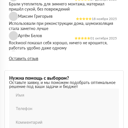
Брали утеплитель для зимнего монтажа, материал
пришёл сухой, без повреждений
Максим Григорьев
18 ноября 2025
Использовали при реконструкции дома, шумоизоляция
стала заметно лучше
Артём Белов
01 октября 2025
Rockwool показал себя хорошо, ничего не крошится,
работать удобно даже одному
Денис Кравцов
10 сентября 2025
Оставить отзыв
Утепляли стены и перекрытия, монтаж простой, качество
достойное для своей цены
Роман Васильев
22 августа 2025
Нужна помощь с выбором?
Материал соответствует описанию, после утепления
Оставьте заявку, и мы поможем подобрать оптимальное
решение под ваши задачи и бюджет
расходы на отопление стали ниже
Олег Фёдоров
03 июля 2025
Брали для утепления кровли, плиты ровные,
укладываются плотно, щелей почти нет
Павел Антонов
14 июня 2025
Использовали для бани, утеплитель форму держит,
влаги не боится, монтаж прошёл без проблем