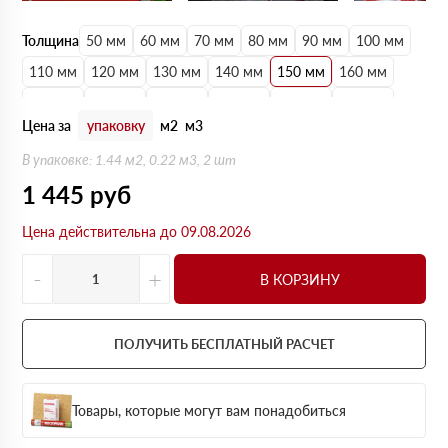
Толщина
50 мм
60 мм
70 мм
80 мм
90 мм
100 мм
110 мм
120 мм
130 мм
140 мм
150 мм
160 мм
170 мм
180 мм
190 мм
200 мм
210 мм
220 мм
Цена за
упаковку
м2
м3
230 мм
240 мм
250 мм
В упаковке: 1.44 м2, 0.22 м3, 2 шт
1 445
руб
Цена действительна до 09.08.2026
-
+
В КОРЗИНУ
ПОЛУЧИТЬ БЕСПЛАТНЫЙ РАСЧЕТ
Товары, которые могут вам понадобиться