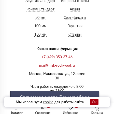
Акустик Стандарт
Вопросы-ответы
Роквул Стандарт
Акции
50 мм
Сертификаты
100 мм
Гарантии
150 мм
Отзывы
Контактная информация
+7 (499) 350-37-46
mail@msk-rockwool.ru
Москва, Куликовская ул., 12, офис
30
Часы работы: ежедневно с 8:00
до 21:00
Свяжемся когда Вам удобнее
Мы используем
cookie
для работы сайта
Ок
0
0
Выберите удобный день
Каталог
Сравнение
Избранное
Корзина