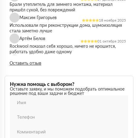
Брали утеплитель для зимнего монтажа, материал
пришёл сухой, без повреждений
Максим Григорьев
18 ноября 2025
Использовали при реконструкции дома, шумоизоляция
стала заметно лучше
Артём Белов
01 октября 2025
Rockwool показал себя хорошо, ничего не крошится,
работать удобно даже одному
Денис Кравцов
10 сентября 2025
Оставить отзыв
Утепляли стены и перекрытия, монтаж простой, качество
достойное для своей цены
Роман Васильев
22 августа 2025
Нужна помощь с выбором?
Материал соответствует описанию, после утепления
Оставьте заявку, и мы поможем подобрать оптимальное
решение под ваши задачи и бюджет
расходы на отопление стали ниже
Олег Фёдоров
03 июля 2025
Брали для утепления кровли, плиты ровные,
укладываются плотно, щелей почти нет
Павел Антонов
14 июня 2025
Использовали для бани, утеплитель форму держит,
влаги не боится, монтаж прошёл без проблем