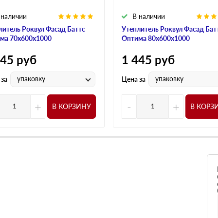
 наличии
В наличии
литель Роквул Фасад Баттс
Утеплитель Роквул Фасад Бат
ма 70х600х1000
Оптима 80х600х1000
445
руб
1 445
руб
упаковку
упаковку
 за
Цена за
+
-
+
В КОРЗИНУ
В КОРЗ