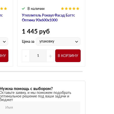
В наличии
В налич
тс
Утеплитель Роквул Фасад Баттс
Утеплитель
Оптима 90х600х1000
Оптима 100
1 445
руб
1 445
р
упаковку
у
Цена за
Цена за
-
+
-
ИНУ
В КОРЗИНУ
Нужна помощь с выбором?
Оставьте заявку, и мы поможем подобрать
оптимальное решение под ваши задачи и
бюджет