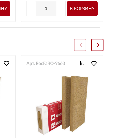
-
+
-
ИНУ
В КОРЗИНУ
Арт. RocFaBO-9663
Арт. RocFa