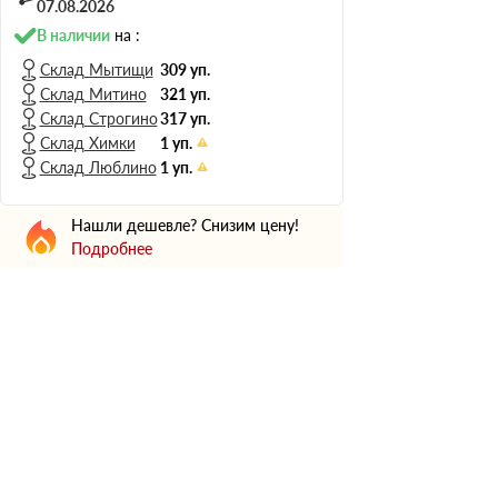
Н Оптима
07.08.2026
Д Оптима
В наличии
на :
В Оптима
Склад Мытищи
309 уп.
Склад Митино
321 уп.
Д Стандарт
Склад Строгино
317 уп.
Н Экстра
Склад Химки
1 уп.
Применение
Склад Люблино
1 уп.
Для стен
Нашли дешевле? Снизим цену!
Для пола
Подробнее
Для фундамента
Для потолков