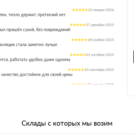
22 января 2026
лен, тепло держит, претензий нет
27 декабря 2025
иал пришёл сухой, без повреждений
18 ноября 2025
оляция стала заметно лучше
01 октября 2025
ится, работать удобно даже одному
10 сентября 2025
 качество достойное для своей цены
22 августа 2025
ления расходы на отопление стали ниже
03 июля 2025
ладываются плотно, щелей почти нет
14 июня 2025
жит, влаги не боится, монтаж прошёл без проблем
Склады с которых мы возим
28 мая 2025