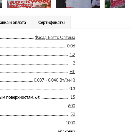
авка и оплата
Сертификаты
Фасад Баттс Оптима
0.06
1.2
2
НГ
0.037 - 0.040 Вт/(м·К)
0.3
ым поверхностям, σt:
15
600
50
1000
упаковка