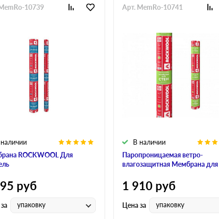
 MemRo-10739
Арт. MemRo-10741
 наличии
В наличии
брана ROCKWOOL Для
Паропроницаемая ветро-
ель
влагозащитная Мембрана для
595
руб
1 910
руб
упаковку
упаковку
 за
Цена за