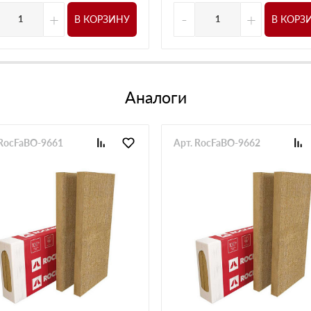
+
-
+
В КОРЗИНУ
В КОРЗ
Аналоги
 RocFaBO-9661
Арт. RocFaBO-9662