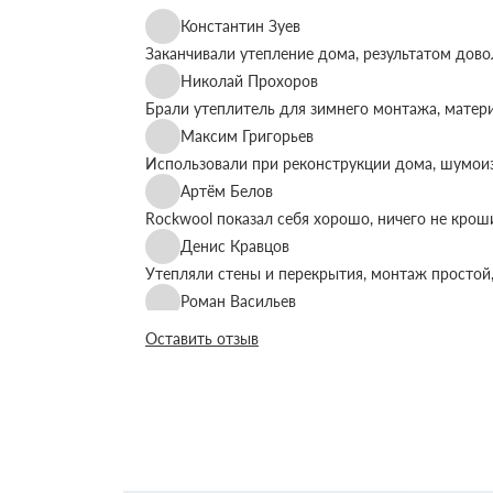
Константин Зуев
Заканчивали утепление дома, результатом дово
Николай Прохоров
Брали утеплитель для зимнего монтажа, матер
Максим Григорьев
Использовали при реконструкции дома, шумоиз
Артём Белов
Rockwool показал себя хорошо, ничего не крош
Денис Кравцов
Утепляли стены и перекрытия, монтаж простой,
Роман Васильев
Материал соответствует описанию, после утеп
Оставить отзыв
Олег Фёдоров
Брали для утепления кровли, плиты ровные, ук
Павел Антонов
Использовали для бани, утеплитель форму дер
Андрей Лебедев