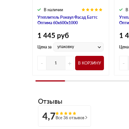
В наличии
В
Утеплитель Роквул Фасад Баттс
Утеп
Оптима 60х600х1000
Опти
1 445
руб
1 
упаковку
Цена за
Цена
-
+
-
В КОРЗИНУ
Отзывы
4,7
Все 36 отзывов