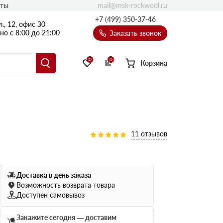
mail@msk-rockwool.ru
кты
Полы
+7 (499) 350-37-46
., 12, офис 30
Балкон
о с 8:00 до 21:00
Заказать звонок
Технолайт
Эсктра
0
0
Корзина
Оптима
Техноакустик
PROF
Акустик Баттс
11 отзывов
Ультратонкий
105
ПРО
50 мм
Доставка в день заказа
80
75 мм
Возможность возврата товара
100 мм
Доступен самовывоз
Руф Баттс
Закажите сегодня — доставим