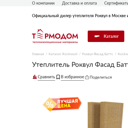
О компании
Доставка и оплата
Сертификат
Официальный дилер утеплителя Роквул в Москве 
Каталог
Главная
Каталог Rockwool
Роквул Фасад Баттс
Rockw
Утеплитель Rockwool
Утеплитель Роквул Фасад Ба
Поделиться
Утеплитель Технониколь
Утеплитель Penoplex
Утеплитель Knauf
Утеплитель Isover