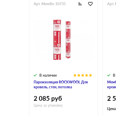
Арт. MemRo-10735
Арт.
В наличии
В
Пароизоляция ROCKWOOL Для
Мем
кровель, стен, потолка
кров
2 085
руб
2 
Цена за упаковку
Цена