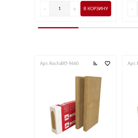
-
+
-
В КОРЗИНУ
Арт. RocFaBO-9660
Арт.