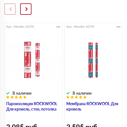
Арт. MemRo-10735
Арт. MemRo-10739
В наличии
В наличии
Пароизоляция ROCKWOOL
Мембрана ROCKWOOL Для
Для кровель, стен, потолка
кровель
2 085
руб
2 595
руб