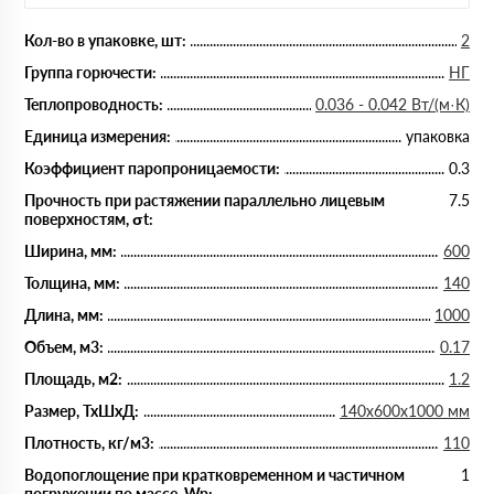
Кол-во в упаковке, шт:
2
Группа горючести:
НГ
Теплопроводность:
0.036 - 0.042 Вт/(м·К)
Единица измерения:
упаковка
Коэффициент паропроницаемости:
0.3
Прочность при растяжении параллельно лицевым
7.5
поверхностям, σt:
Ширина, мм:
600
Толщина, мм:
140
Длина, мм:
1000
Объем, м3:
0.17
Площадь, м2:
1.2
Размер, ТхШхД:
140х600х1000 мм
Плотность, кг/м3:
110
Водопоглощение при кратковременном и частичном
1
погружении по массе, Wp: