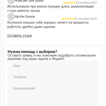
Максим Григорьев
18 ноября 2025
Использовали при реконструкции дома, шумоизоляция
стала заметно лучше
Артём Белов
01 октября 2025
Rockwool показал себя хорошо, ничего не крошится,
работать удобно даже одному
Денис Кравцов
10 сентября 2025
Оставить отзыв
Утепляли стены и перекрытия, монтаж простой, качество
достойное для своей цены
Роман Васильев
22 августа 2025
Нужна помощь с выбором?
Материал соответствует описанию, после утепления
Оставьте заявку, и мы поможем подобрать оптимальное
решение под ваши задачи и бюджет
расходы на отопление стали ниже
Олег Фёдоров
03 июля 2025
Брали для утепления кровли, плиты ровные,
укладываются плотно, щелей почти нет
Павел Антонов
14 июня 2025
Использовали для бани, утеплитель форму держит,
влаги не боится, монтаж прошёл без проблем
Андрей Лебедев
28 мая 2025
Работаем с Rockwool не первый раз, стабильное