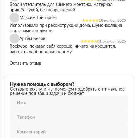
Брали утеплитель для зимнего монтажа, материал
пришёл сухой, без повреждений
Максим Григорьев
18 ноября 2025
Использовали при реконструкции дома, шумоизоляция
стала заметно лучше
Артём Белов
01 октября 2025
Rockwool показал себя хорошо, ничего не крошится,
работать удобно даже одному
Денис Кравцов
10 сентября 2025
Оставить отзыв
Утепляли стены и перекрытия, монтаж простой, качество
достойное для своей цены
Роман Васильев
22 августа 2025
Нужна помощь с выбором?
Материал соответствует описанию, после утепления
Оставьте заявку, и мы поможем подобрать оптимальное
решение под ваши задачи и бюджет
расходы на отопление стали ниже
Олег Фёдоров
03 июля 2025
Брали для утепления кровли, плиты ровные,
укладываются плотно, щелей почти нет
Павел Антонов
14 июня 2025
Использовали для бани, утеплитель форму держит,
влаги не боится, монтаж прошёл без проблем