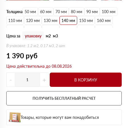
Толщина
50 мм
60 мм
70 мм
80 мм
90 мм
100 мм
110 мм
120 мм
130 мм
140 мм
150 мм
160 мм
170 мм
180 мм
190 мм
200 мм
210 мм
220 мм
Цена за
упаковку
м2
м3
230 мм
240 мм
250 мм
В упаковке: 1.2 м2, 0.17 м3, 2 шт
1 390
руб
Цена действительна до 08.08.2026
-
+
В КОРЗИНУ
ПОЛУЧИТЬ БЕСПЛАТНЫЙ РАСЧЕТ
Товары, которые могут вам понадобиться