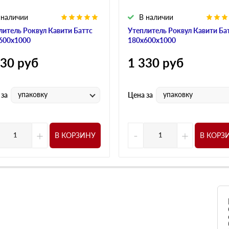
 наличии
В наличии
литель Роквул Кавити Баттс
Утеплитель Роквул Кавити Ба
600х1000
180х600х1000
330
руб
1 330
руб
упаковку
упаковку
 за
Цена за
+
-
+
В КОРЗИНУ
В КОРЗ