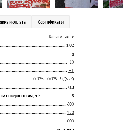
авка и оплата
Сертификаты
Кавити Баттс
1.02
6
10
НГ
0.035 - 0.039 Вт/(м·К)
0.3
ым поверхностям, σt:
8
600
170
1000
упаковка