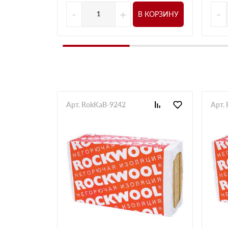
-
+
-
В КОРЗИНУ
Арт. RokKaB-9242
Арт.