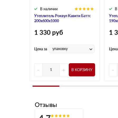
В наличии
В
Утеплитель Роквул Кавити Баттс
Утеп
200х600х1000
190х
1 330
руб
1 
упаковку
Цена за
Цена
-
+
-
В КОРЗИНУ
Отзывы