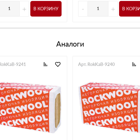
+
-
+
В КОРЗИНУ
В КОРЗ
Аналоги
 RokKaB-9241
Арт. RokKaB-9240