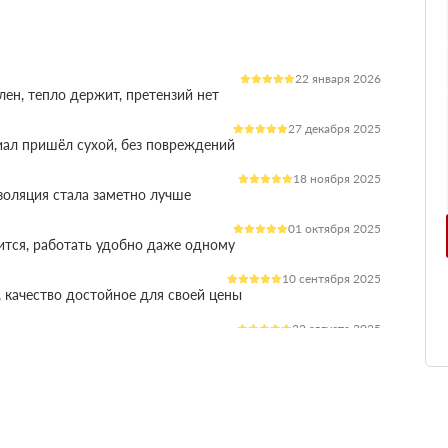
22 января 2026
лен, тепло держит, претензий нет
27 декабря 2025
иал пришёл сухой, без повреждений
18 ноября 2025
оляция стала заметно лучше
01 октября 2025
ится, работать удобно даже одному
10 сентября 2025
 качество достойное для своей цены
22 августа 2025
ления расходы на отопление стали ниже
03 июля 2025
ладываются плотно, щелей почти нет
14 июня 2025
жит, влаги не боится, монтаж прошёл без проблем