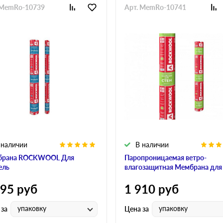
 MemRo-10739
Арт. MemRo-10741
 наличии
В наличии
брана ROCKWOOL Для
Паропроницаемая ветро-
ель
влагозащитная Мембрана для
595
руб
1 910
руб
упаковку
упаковку
 за
Цена за