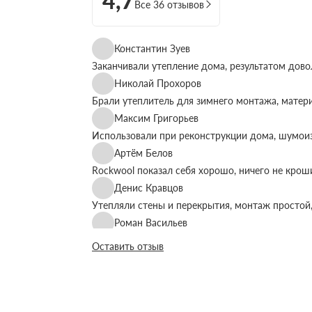
4,7
Все 36 отзывов
Константин Зуев
Заканчивали утепление дома, результатом дово
Николай Прохоров
Брали утеплитель для зимнего монтажа, матер
Максим Григорьев
Использовали при реконструкции дома, шумоиз
Артём Белов
Rockwool показал себя хорошо, ничего не крош
Денис Кравцов
Утепляли стены и перекрытия, монтаж простой,
Роман Васильев
Материал соответствует описанию, после утеп
Оставить отзыв
Олег Фёдоров
Брали для утепления кровли, плиты ровные, ук
Павел Антонов
Использовали для бани, утеплитель форму дер