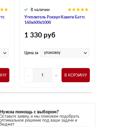
В наличии
В налич
ттс
Утеплитель Роквул Кавити Баттс
Утеплитель
160х600х1000
150х600х1
1 330
руб
1 330
р
упаковку
у
Цена за
Цена за
-
+
-
ИНУ
В КОРЗИНУ
Нужна помощь с выбором?
Оставьте заявку, и мы поможем подобрать
оптимальное решение под ваши задачи и
бюджет