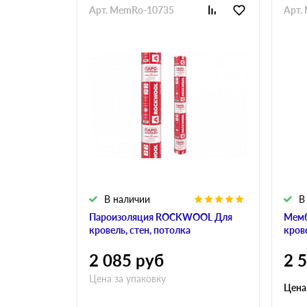
Арт. MemRo-10735
Арт.
В наличии
В
Пароизоляция ROCKWOOL Для
Мем
кровель, стен, потолка
кров
2 085
руб
2 
Цена за упаковку
Цена