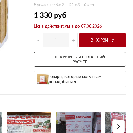
Оптима
Оптима
В упаковке: 6 м2, 1.02 м3, 10 шт
Н Оптима
Д Оптима
1 330
руб
Д Оптима
Д Экстра
Цена действительна до 07.08.2026
50 мм
50 мм
100 мм
100 мм
-
+
В КОРЗИНУ
Техническая изоляция
Толщина
Цилиндры навивные
50 мм
ПОЛУЧИТЬ БЕСПЛАТНЫЙ
РАСЧЕТ
Lamella Mat L
100 мм
Industrial Batts 80
120 мм
Товары, которые могут вам
CONLIT SL 150
150 мм
понадобиться