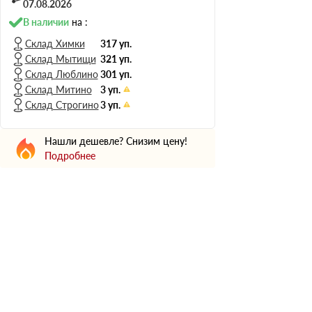
Н Оптима
07.08.2026
Д Оптима
В наличии
на :
В Оптима
Склад Химки
317 уп.
Склад Мытищи
321 уп.
Д Стандарт
Склад Люблино
301 уп.
Н Экстра
Склад Митино
3 уп.
Применение
Склад Строгино
3 уп.
Для стен
Нашли дешевле? Снизим цену!
Для пола
Подробнее
Для фундамента
Для потолков