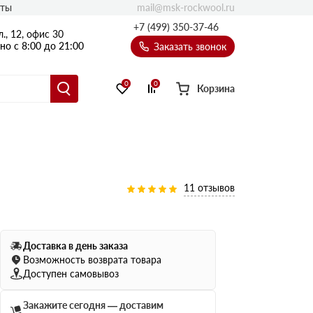
mail@msk-rockwool.ru
кты
Полы
+7 (499) 350-37-46
., 12, офис 30
Балкон
о с 8:00 до 21:00
Заказать звонок
Технолайт
Эсктра
0
0
Корзина
Оптима
Техноакустик
PROF
Акустик Баттс
11 отзывов
Ультратонкий
105
ПРО
50 мм
Доставка в день заказа
80
75 мм
Возможность возврата товара
100 мм
Доступен самовывоз
Руф Баттс
Закажите сегодня — доставим