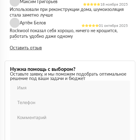
Максим Григорьев
18 ноября 2025
Использовали при реконструкции дома, шумоизоляция
стала заметно лучше
Артём Белов
01 октября 2025
Rockwool показал себя хорошо, ничего не крошится,
работать удобно даже одному
Денис Кравцов
10 сентября 2025
Оставить отзыв
Утепляли стены и перекрытия, монтаж простой, качество
достойное для своей цены
Роман Васильев
22 августа 2025
Нужна помощь с выбором?
Материал соответствует описанию, после утепления
Оставьте заявку, и мы поможем подобрать оптимальное
решение под ваши задачи и бюджет
расходы на отопление стали ниже
Олег Фёдоров
03 июля 2025
Брали для утепления кровли, плиты ровные,
укладываются плотно, щелей почти нет
Павел Антонов
14 июня 2025
Использовали для бани, утеплитель форму держит,
влаги не боится, монтаж прошёл без проблем
Андрей Лебедев
28 мая 2025
Работаем с Rockwool не первый раз, стабильное