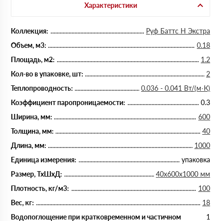
Характеристики
Коллекция:
Руф Баттс Н Экстра
Объем, м3:
0.18
Площадь, м2:
1.2
Кол-во в упаковке, шт:
2
Теплопроводность:
0.036 - 0.041 Вт/(м·К)
Коэффициент паропроницаемости:
0.3
Ширина, мм:
600
Толщина, мм:
40
Длина, мм:
1000
Единица измерения:
упаковка
Размер, ТхШхД:
40х600х1000 мм
Плотность, кг/м3:
100
Вес, кг:
18
Водопоглощение при кратковременном и частичном
1