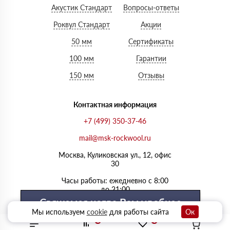
Акустик Стандарт
Вопросы-ответы
Роквул Стандарт
Акции
50 мм
Сертификаты
100 мм
Гарантии
150 мм
Отзывы
Контактная информация
+7 (499) 350-37-46
mail@msk-rockwool.ru
Москва, Куликовская ул., 12, офис
30
Часы работы: ежедневно с 8:00
до 21:00
Свяжемся когда Вам удобнее
Мы используем
cookie
для работы сайта
Ок
0
0
Выберите удобный день