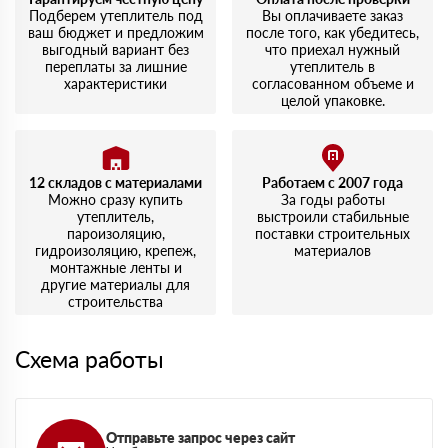
удивило. Упаковка целая, никаких повреждений.
Подберем утеплитель под
Вы оплачиваете заказ
ваш бюджет и предложим
после того, как убедитесь,
выгодный вариант без
что приехал нужный
переплаты за лишние
утеплитель в
характеристики
согласованном объеме и
целой упаковке.
12 складов с материалами
Работаем с 2007 года
Можно сразу купить
За годы работы
утеплитель,
выстроили стабильные
пароизоляцию,
поставки строительных
гидроизоляцию, крепеж,
материалов
монтажные ленты и
другие материалы для
строительства
Схема работы
Отправьте запрос через сайт