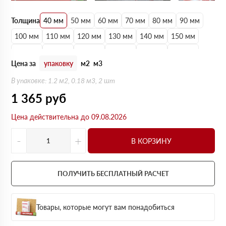
Толщина
40 мм
50 мм
60 мм
70 мм
80 мм
90 мм
100 мм
110 мм
120 мм
130 мм
140 мм
150 мм
160 мм
170 мм
180 мм
190 мм
200 мм
210 мм
Цена за
упаковку
м2
м3
220 мм
230 мм
240 мм
250 мм
В упаковке: 1.2 м2, 0.18 м3, 2 шт
1 365
руб
Цена действительна до 09.08.2026
-
+
В КОРЗИНУ
ПОЛУЧИТЬ БЕСПЛАТНЫЙ РАСЧЕТ
Товары, которые могут вам понадобиться