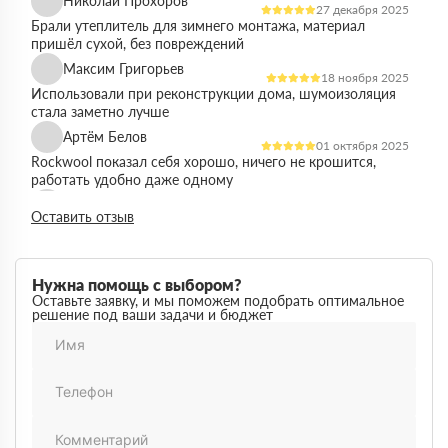
Николай Прохоров
27 декабря 2025
Брали утеплитель для зимнего монтажа, материал
пришёл сухой, без повреждений
Максим Григорьев
18 ноября 2025
Использовали при реконструкции дома, шумоизоляция
стала заметно лучше
Артём Белов
01 октября 2025
Rockwool показал себя хорошо, ничего не крошится,
работать удобно даже одному
Денис Кравцов
10 сентября 2025
Оставить отзыв
Утепляли стены и перекрытия, монтаж простой, качество
достойное для своей цены
Роман Васильев
22 августа 2025
Нужна помощь с выбором?
Материал соответствует описанию, после утепления
Оставьте заявку, и мы поможем подобрать оптимальное
решение под ваши задачи и бюджет
расходы на отопление стали ниже
Олег Фёдоров
03 июля 2025
Брали для утепления кровли, плиты ровные,
укладываются плотно, щелей почти нет
Павел Антонов
14 июня 2025
Использовали для бани, утеплитель форму держит,