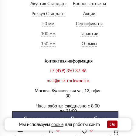
Акустик Стандарт
Вопросы-ответы
Роквул Стандарт
Акции
50 мм
Сертификаты
100 мм
Гарантии
150 мм
Отзывы
Контактная информация
+7 (499) 350-37-46
mail@msk-rockwool.ru
Москва, Куликовская ул., 12, офис
30
Часы работы: ежедневно с 8:00
до 21:00
Свяжемся когда Вам удобнее
Мы используем
cookie
для работы сайта
Ок
0
0
Выберите удобный день