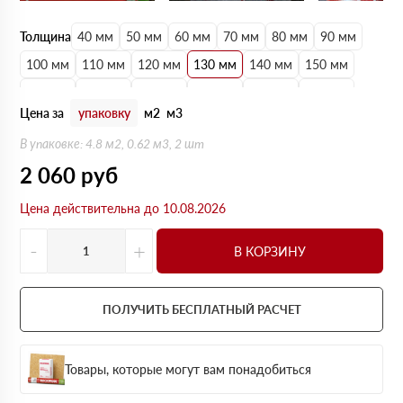
Толщина
40 мм
50 мм
60 мм
70 мм
80 мм
90 мм
100 мм
110 мм
120 мм
130 мм
140 мм
150 мм
160 мм
170 мм
180 мм
190 мм
200 мм
210 мм
Цена за
упаковку
м2
м3
220 мм
230 мм
240 мм
250 мм
В упаковке: 4.8 м2, 0.62 м3, 2 шт
2 060
руб
Цена действительна до 10.08.2026
-
+
В КОРЗИНУ
ПОЛУЧИТЬ БЕСПЛАТНЫЙ РАСЧЕТ
Товары, которые могут вам понадобиться