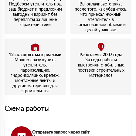
удивило. Упаковка целая, никаких повреждений.
Подберем утеплитель под
Вы оплачиваете заказ
ваш бюджет и предложим
после того, как убедитесь,
выгодный вариант без
что приехал нужный
переплаты за лишние
утеплитель в
характеристики
согласованном объеме и
целой упаковке.
12 складов с материалами
Работаем с 2007 года
Можно сразу купить
За годы работы
утеплитель,
выстроили стабильные
пароизоляцию,
поставки строительных
гидроизоляцию, крепеж,
материалов
монтажные ленты и
другие материалы для
строительства
Схема работы
Отправьте запрос через сайт