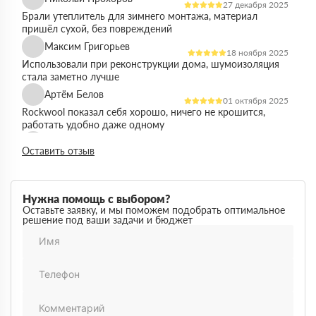
27 декабря 2025
Брали утеплитель для зимнего монтажа, материал
пришёл сухой, без повреждений
Максим Григорьев
18 ноября 2025
Использовали при реконструкции дома, шумоизоляция
стала заметно лучше
Артём Белов
01 октября 2025
Rockwool показал себя хорошо, ничего не крошится,
работать удобно даже одному
Денис Кравцов
10 сентября 2025
Оставить отзыв
Утепляли стены и перекрытия, монтаж простой, качество
достойное для своей цены
Роман Васильев
22 августа 2025
Нужна помощь с выбором?
Материал соответствует описанию, после утепления
Оставьте заявку, и мы поможем подобрать оптимальное
решение под ваши задачи и бюджет
расходы на отопление стали ниже
Олег Фёдоров
03 июля 2025
Брали для утепления кровли, плиты ровные,
укладываются плотно, щелей почти нет
Павел Антонов
14 июня 2025
Использовали для бани, утеплитель форму держит,