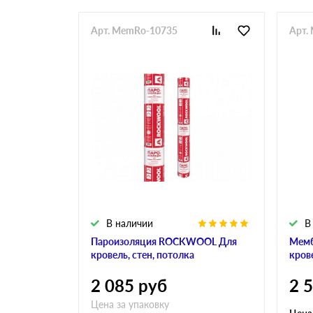
Арт. MemRo-10735
Арт.
В наличии
В
Пароизоляция ROCKWOOL Для
Мем
кровель, стен, потолка
кров
2 085
руб
2 
Цена за упаковку