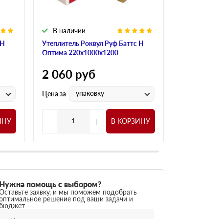
В наличии
В налич
 Н
Утеплитель Роквул Руф Баттс Н
Утеплитель
Оптима 220х1000х1200
Оптима 210
2 060
руб
2 060
р
упаковку
у
Цена за
Цена за
-
+
-
ИНУ
В КОРЗИНУ
Нужна помощь с выбором?
Оставьте заявку, и мы поможем подобрать
оптимальное решение под ваши задачи и
бюджет