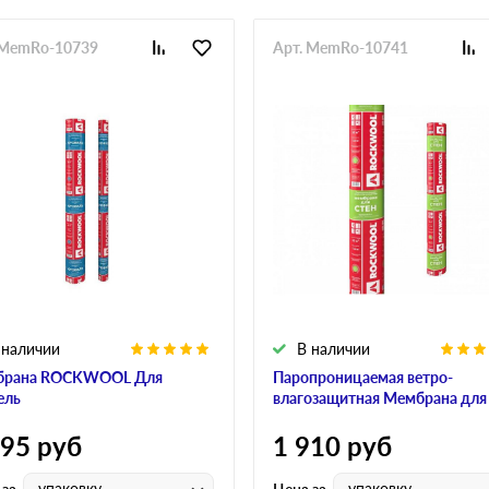
 MemRo-10739
Арт. MemRo-10741
 наличии
В наличии
брана ROCKWOOL Для
Паропроницаемая ветро-
ель
влагозащитная Мембрана для
595
руб
1 910
руб
упаковку
упаковку