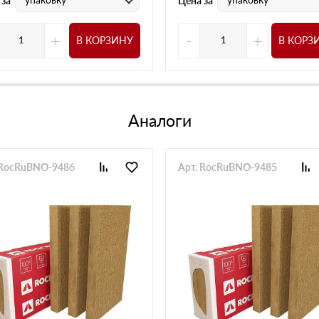
 за
Цена за
+
-
+
В КОРЗИНУ
В КОРЗ
Аналоги
 RocRuBNO-9486
Арт. RocRuBNO-9485