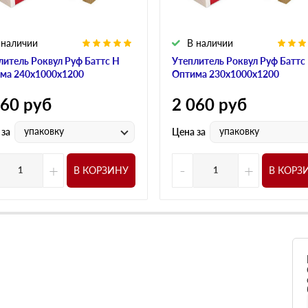
 наличии
В наличии
литель Роквул Руф Баттс Н
Утеплитель Роквул Руф Баттс
ма 240х1000х1200
Оптима 230х1000х1200
060
руб
2 060
руб
упаковку
упаковку
 за
Цена за
+
-
+
В КОРЗИНУ
В КОРЗ