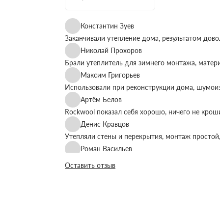
Константин Зуев
Заканчивали утепление дома, результатом дово
Николай Прохоров
Брали утеплитель для зимнего монтажа, матер
Максим Григорьев
Использовали при реконструкции дома, шумоиз
Артём Белов
Rockwool показал себя хорошо, ничего не крош
Денис Кравцов
Утепляли стены и перекрытия, монтаж простой,
Роман Васильев
Материал соответствует описанию, после утеп
Оставить отзыв
Олег Фёдоров
Брали для утепления кровли, плиты ровные, ук
Павел Антонов
Использовали для бани, утеплитель форму дер