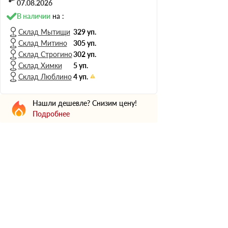
Н Оптима
07.08.2026
Д Оптима
В наличии
на :
В Оптима
Склад Мытищи
329 уп.
Склад Митино
305 уп.
Д Стандарт
Склад Строгино
302 уп.
Н Экстра
Склад Химки
5 уп.
Применение
Склад Люблино
4 уп.
Для стен
Нашли дешевле? Снизим цену!
Для пола
Подробнее
Для фундамента
Для потолков