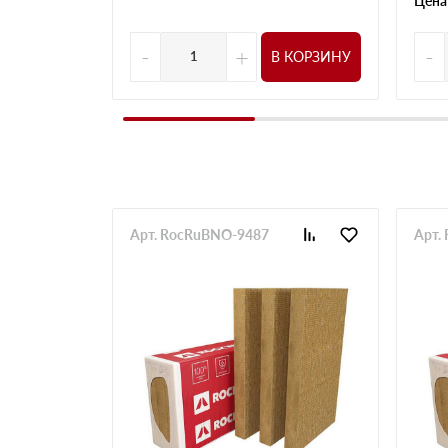
Цена
-
+
-
В КОРЗИНУ
Арт. RocRuBNO-9487
Арт.