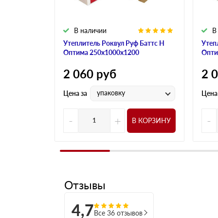
В наличии
В
Утеплитель Роквул Руф Баттс Н
Утеп
Оптима 250х1000х1200
Опти
2 060
руб
2 
упаковку
Цена за
Цена
-
+
-
В КОРЗИНУ
Отзывы
4,7
Все 36 отзывов