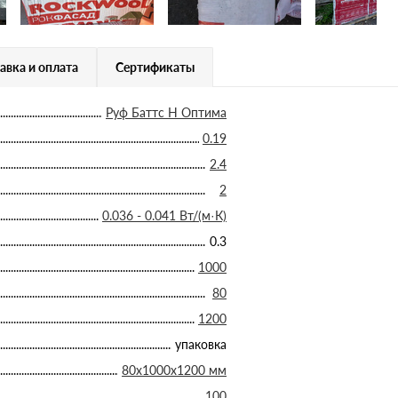
авка и оплата
Сертификаты
Руф Баттс Н Оптима
0.19
2.4
2
0.036 - 0.041 Вт/(м·К)
0.3
1000
80
1200
упаковка
80х1000х1200 мм
100