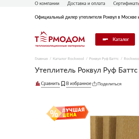
О компании
Доставка и оплата
Сертификат
Официальный дилер утеплителя Роквул в Москве 
Каталог
Главная
Каталог Rockwool
Роквул Руф Баттс
Rockwoo
Утеплитель Rockwool
Утеплитель Роквул Руф Батт
Поделиться
Утеплитель Технониколь
Утеплитель Penoplex
Утеплитель Knauf
Утеплитель Isover