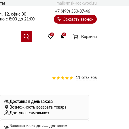
mail@msk-rockwool.ru
кты
Полы
+7 (499) 350-37-46
., 12, офис 30
Балкон
о с 8:00 до 21:00
Заказать звонок
Технолайт
Эсктра
0
0
Корзина
Оптима
Техноакустик
PROF
Акустик Баттс
11 отзывов
Ультратонкий
105
ПРО
50 мм
Доставка в день заказа
80
75 мм
Возможность возврата товара
100 мм
Доступен самовывоз
Руф Баттс
Закажите сегодня — доставим