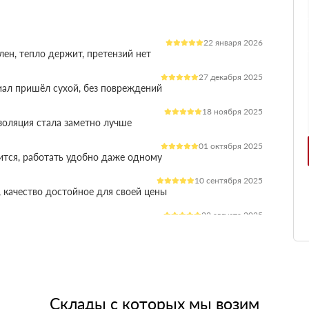
22 января 2026
лен, тепло держит, претензий нет
27 декабря 2025
иал пришёл сухой, без повреждений
18 ноября 2025
оляция стала заметно лучше
01 октября 2025
ится, работать удобно даже одному
10 сентября 2025
 качество достойное для своей цены
22 августа 2025
ления расходы на отопление стали ниже
03 июля 2025
ладываются плотно, щелей почти нет
14 июня 2025
жит, влаги не боится, монтаж прошёл без проблем
Склады с которых мы возим