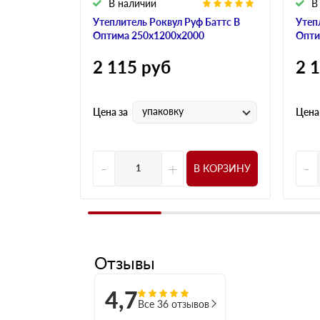
В наличии
В
Утеплитель Роквул Руф Баттс В
Утеп
Оптима 250х1200х2000
Опти
2 115
руб
2 
упаковку
Цена за
Цена
-
+
-
В КОРЗИНУ
Отзывы
4,7
Все 36 отзывов