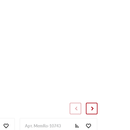
Арт. MemRo-10743
Арт. SopToR