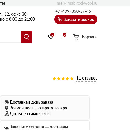
mail@msk-rockwool.ru
кты
Полы
+7 (499) 350-37-46
., 12, офис 30
Балкон
о с 8:00 до 21:00
Заказать звонок
Технолайт
Эсктра
0
0
Корзина
Оптима
Техноакустик
PROF
Акустик Баттс
11 отзывов
Ультратонкий
105
ПРО
50 мм
Доставка в день заказа
80
75 мм
Возможность возврата товара
100 мм
Доступен самовывоз
Руф Баттс
Закажите сегодня — доставим