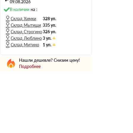
Н Оптима
09.08.2026
Д Оптима
В наличии
на :
В Оптима
Склад Химки
328 уп.
Склад Мытищи
335 уп.
Д Стандарт
Склад Строгино
326 уп.
Н Экстра
Склад Люблино
3 уп.
Применение
Склад Митино
1 уп.
Для стен
Нашли дешевле? Снизим цену!
Для пола
Подробнее
Для фундамента
Для потолков