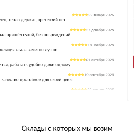
22 января 2026
лен, тепло держит, претензий нет
27 декабря 2025
иал пришёл сухой, без повреждений
18 ноября 2025
оляция стала заметно лучше
01 октября 2025
ится, работать удобно даже одному
10 сентября 2025
 качество достойное для своей цены
22 августа 2025
ления расходы на отопление стали ниже
03 июля 2025
ладываются плотно, щелей почти нет
14 июня 2025
жит, влаги не боится, монтаж прошёл без проблем
Склады с которых мы возим