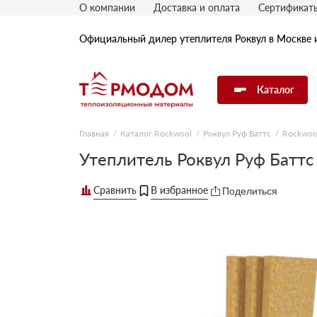
О компании
Доставка и оплата
Сертификат
Официальный дилер утеплителя Роквул в Москве 
Каталог
Главная
Каталог Rockwool
Роквул Руф Баттс
Rockwoo
Утеплитель Rockwool
Утеплитель Роквул Руф Батт
Поделиться
Утеплитель Технониколь
Утеплитель Penoplex
Утеплитель Knauf
Утеплитель Isover