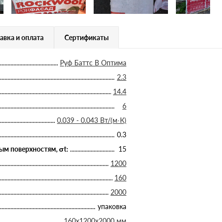
авка и оплата
Сертификаты
Руф Баттс В Оптима
2.3
14.4
6
0.039 - 0.043 Вт/(м·К)
0.3
ым поверхностям, σt:
15
1200
160
2000
упаковка
160х1200х2000 мм