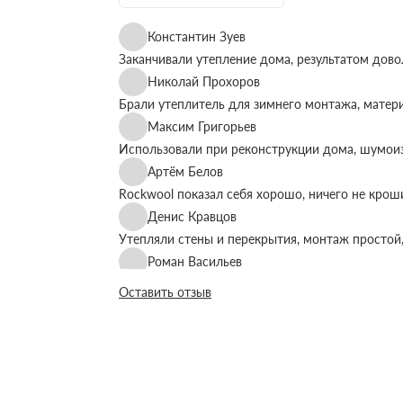
Константин Зуев
Заканчивали утепление дома, результатом дово
Николай Прохоров
Брали утеплитель для зимнего монтажа, матер
Максим Григорьев
Использовали при реконструкции дома, шумоиз
Артём Белов
Rockwool показал себя хорошо, ничего не крош
Денис Кравцов
Утепляли стены и перекрытия, монтаж простой,
Роман Васильев
Материал соответствует описанию, после утеп
Оставить отзыв
Олег Фёдоров
Брали для утепления кровли, плиты ровные, ук
Павел Антонов
Использовали для бани, утеплитель форму дер
Андрей Лебедев