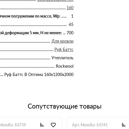
160
чном погружении по массе, Wp:
1
65
й деформации 5 мм, Н не менее:
700
Для кровли
Руф Баттс
Утеплитель
Rockwool
Руф Баттс В Оптима 160х1200х2000
Сопутствующие товары
 MemRo-10739
Арт. MemRo-10741