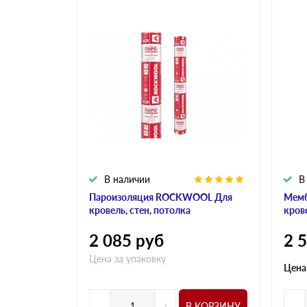
В наличии
В
Пароизоляция ROCKWOOL Для
Мем
кровель, стен, потолка
кров
2 085
руб
2 
Цена за упаковку
Цена
-
+
-
В КОРЗИНУ