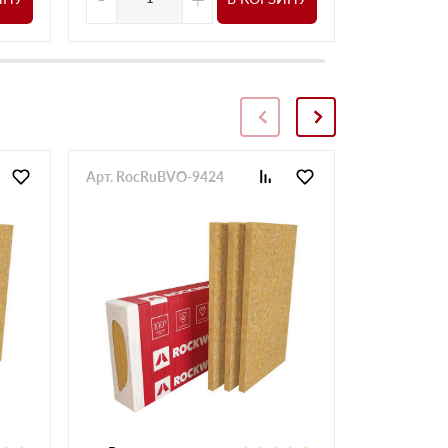
Арт. RocRuBVO-9424
Арт. RocRu