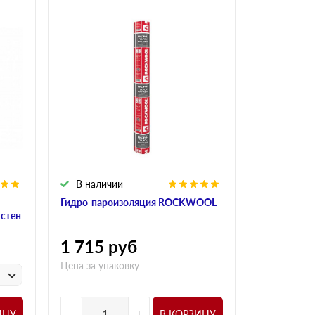
В наличии
В налич
Гидро-пароизоляция ROCKWOOL
Алюминиева
 стен
ROCKWOO
1 715
руб
1 015
р
Цена за упаковку
у
Цена за
-
+
-
ИНУ
В КОРЗИНУ