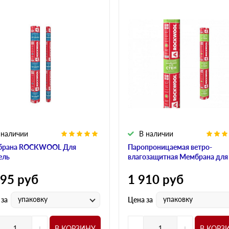
 наличии
В наличии
брана ROCKWOOL Для
Паропроницаемая ветро-
ель
влагозащитная Мембрана для
595
руб
1 910
руб
упаковку
упаковку
 за
Цена за
+
-
+
В КОРЗИНУ
В КОРЗ