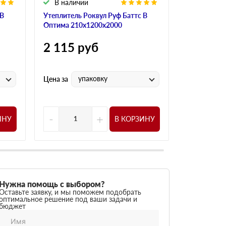
В наличии
В налич
 В
Утеплитель Роквул Руф Баттс В
Утеплитель
Оптима 210х1200х2000
Оптима 200
2 115
руб
2 115
р
упаковку
у
Цена за
Цена за
-
+
-
ИНУ
В КОРЗИНУ
Нужна помощь с выбором?
Оставьте заявку, и мы поможем подобрать
оптимальное решение под ваши задачи и
бюджет