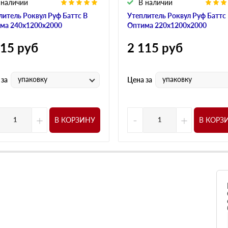
 наличии
В наличии
литель Роквул Руф Баттс В
Утеплитель Роквул Руф Баттс
ма 240х1200х2000
Оптима 220х1200х2000
115
руб
2 115
руб
упаковку
упаковку
 за
Цена за
+
-
+
В КОРЗИНУ
В КОРЗ