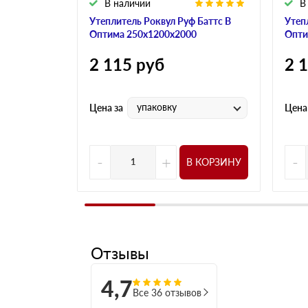
В наличии
В
Утеплитель Роквул Руф Баттс В
Утеп
Оптима 250х1200х2000
Опти
2 115
руб
2 
упаковку
Цена за
Цена
-
+
-
В КОРЗИНУ
Отзывы
4,7
Все 36 отзывов