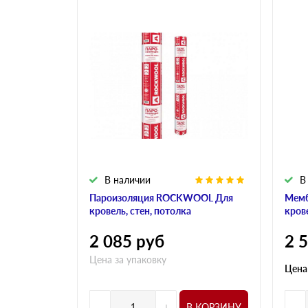
В наличии
В
Пароизоляция ROCKWOOL Для
Мем
кровель, стен, потолка
кров
2 085
руб
2 
Цена за упаковку
Цена
-
+
-
В КОРЗИНУ