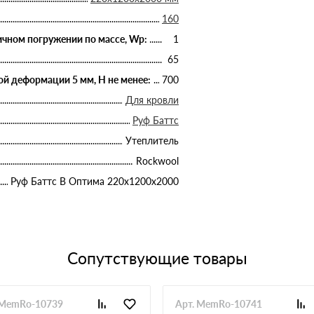
160
чном погружении по массе, Wp:
1
65
й деформации 5 мм, Н не менее:
700
Для кровли
Руф Баттс
Утеплитель
Rockwool
Руф Баттс В Оптима 220х1200х2000
Сопутствующие товары
 MemRo-10739
Арт. MemRo-10741