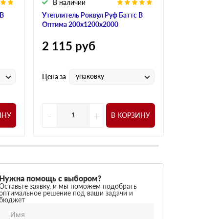
В наличии
В налич
 В
Утеплитель Роквул Руф Баттс В
Утеплитель
Оптима 200х1200х2000
Оптима 190
2 115
руб
2 115
р
упаковку
у
Цена за
Цена за
-
+
-
ИНУ
В КОРЗИНУ
Нужна помощь с выбором?
Оставьте заявку, и мы поможем подобрать
оптимальное решение под ваши задачи и
бюджет