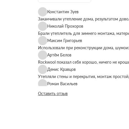
Константин Зуев
Заканчивали утепление дома, результатом дово
Николай Прохоров
Брали утеплитель для зимнего монтажа, матер
Максим Григорьев
Использовали при реконструкции дома, шумоиз
Артём Белов
Rockwool показал себя хорошо, ничего не крош
Денис Кравцов
Утепляли стены и перекрытия, монтаж простой,
Роман Васильев
Материал соответствует описанию, после утеп
Оставить отзыв
Олег Фёдоров
Брали для утепления кровли, плиты ровные, ук
Павел Антонов
Использовали для бани, утеплитель форму дер
Андрей Лебедев