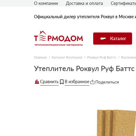
О компании
Доставка и оплата
Сертификат
Официальный дилер утеплителя Роквул в Москве 
Каталог
Главная
Каталог Rockwool
Роквул Руф Баттс
Rockwoo
Утеплитель Rockwool
Утеплитель Роквул Руф Батт
Поделиться
Утеплитель Технониколь
Утеплитель Penoplex
Утеплитель Knauf
Утеплитель Isover