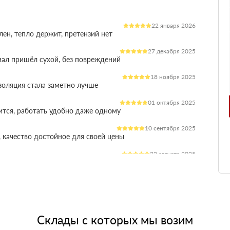
22 января 2026
лен, тепло держит, претензий нет
27 декабря 2025
иал пришёл сухой, без повреждений
18 ноября 2025
оляция стала заметно лучше
01 октября 2025
ится, работать удобно даже одному
10 сентября 2025
 качество достойное для своей цены
22 августа 2025
ления расходы на отопление стали ниже
03 июля 2025
ладываются плотно, щелей почти нет
14 июня 2025
жит, влаги не боится, монтаж прошёл без проблем
Склады с которых мы возим