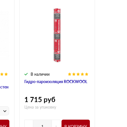
В наличии
В налич
Гидро-пароизоляция ROCKWOOL
Алюминиева
 стен
ROCKWOO
1 715
руб
1 015
р
Цена за упаковку
у
Цена за
-
+
-
ИНУ
В КОРЗИНУ