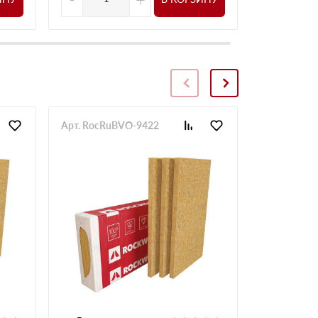
Арт. RocRuBVO-9422
Арт. RocRu