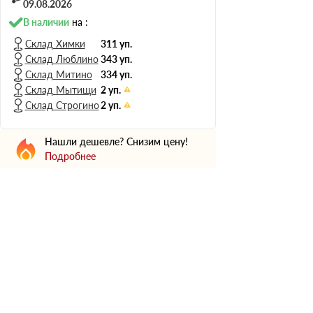
Н Оптима
09.08.2026
Д Оптима
В наличии
на :
В Оптима
Склад Химки
311 уп.
Склад Люблино
343 уп.
Д Стандарт
Склад Митино
334 уп.
Н Экстра
Склад Мытищи
2 уп.
Применение
Склад Строгино
2 уп.
Для стен
Нашли дешевле? Снизим цену!
Для пола
Подробнее
Для фундамента
Для потолков