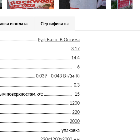
авка и оплата
Сертификаты
Руф Баттс В Оптима
3.17
14.4
6
0.039 - 0.043 Вт/(м·К)
0.3
ым поверхностям, σt:
15
1200
220
2000
упаковка
220х1200х2000 мм