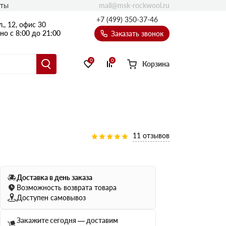
mail@msk-rockwool.ru
кты
Полы
+7 (499) 350-37-46
., 12, офис 30
Балкон
о с 8:00 до 21:00
Заказать звонок
Технолайт
Эсктра
0
0
Корзина
Оптима
Техноакустик
PROF
Акустик Баттс
11 отзывов
Ультратонкий
105
ПРО
50 мм
Доставка в день заказа
80
75 мм
Возможность возврата товара
100 мм
Доступен самовывоз
Руф Баттс
Закажите сегодня — доставим