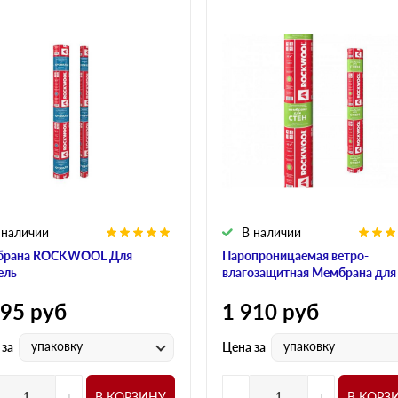
 наличии
В наличии
брана ROCKWOOL Для
Паропроницаемая ветро-
ель
влагозащитная Мембрана для
595
руб
1 910
руб
упаковку
упаковку
 за
Цена за
+
-
+
В КОРЗИНУ
В КОРЗ