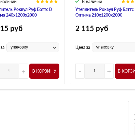
 наличии
В наличии
литель Роквул Руф Баттс В
Утеплитель Роквул Руф Баттс
ма 240х1200х2000
Оптима 210х1200х2000
115
руб
2 115
руб
упаковку
упаковку
 за
Цена за
+
-
+
В КОРЗИНУ
В КОРЗ