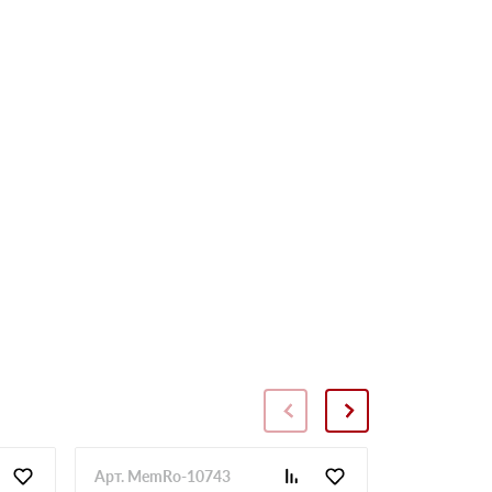
Арт. MemRo-10743
Арт. SopToR