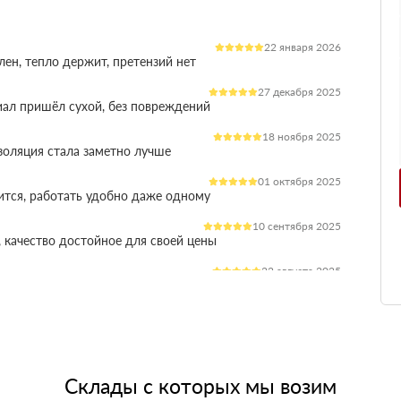
22 января 2026
лен, тепло держит, претензий нет
27 декабря 2025
иал пришёл сухой, без повреждений
18 ноября 2025
оляция стала заметно лучше
01 октября 2025
ится, работать удобно даже одному
10 сентября 2025
 качество достойное для своей цены
22 августа 2025
ления расходы на отопление стали ниже
03 июля 2025
ладываются плотно, щелей почти нет
14 июня 2025
жит, влаги не боится, монтаж прошёл без проблем
Склады с которых мы возим