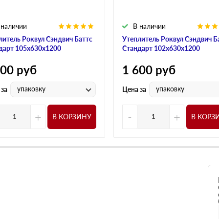
 наличии
В наличии
литель Роквул Сэндвич Баттс
Утеплитель Роквул Сэндвич Б
дарт 105х630х1200
Стандарт 102х630х1200
900
руб
1 600
руб
упаковку
упаковку
 за
Цена за
+
-
+
В КОРЗИНУ
В КОРЗ