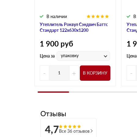
В наличии
В
Утеплитель Роквул Сэндвич Баттс
Утеп
Стандарт 122х630х1200
Стан
1 900
руб
1 
упаковку
Цена за
Цена
-
+
-
В КОРЗИНУ
Отзывы
4,7
Все 36 отзывов