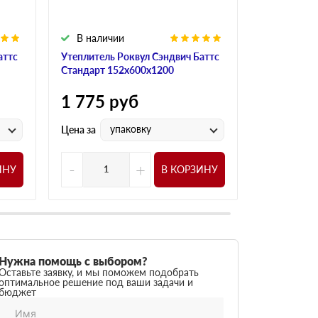
В наличии
В налич
аттс
Утеплитель Роквул Сэндвич Баттс
Утеплитель
Стандарт 152х600х1200
Стандарт 1
1 775
руб
1 600
р
упаковку
у
Цена за
Цена за
-
+
-
ИНУ
В КОРЗИНУ
Нужна помощь с выбором?
Оставьте заявку, и мы поможем подобрать
оптимальное решение под ваши задачи и
бюджет