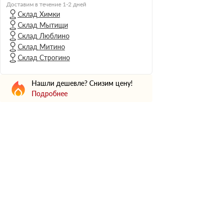
Н Оптима
Доставим в течение 1-2 дней
Склад Химки
Д Оптима
Склад Мытищи
В Оптима
Склад Люблино
Д Стандарт
Склад Митино
Склад Строгино
Н Экстра
Применение
Нашли дешевле? Снизим цену!
Для стен
Подробнее
Для пола
Для фундамента
Для потолков