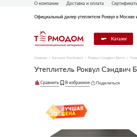
О компании
Доставка и оплата
Сертификат
Официальный дилер утеплителя Роквул в Москве 
Каталог
Главная
Каталог Rockwool
Роквул Сэндвич Баттс
Рок
Утеплитель Rockwool
Утеплитель Роквул Сэндвич 
Поделиться
Утеплитель Технониколь
Утеплитель Penoplex
Утеплитель Knauf
Утеплитель Isover