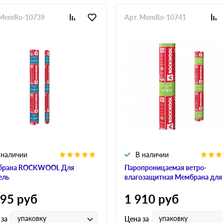
 MemRo-10739
Арт. MemRo-10741
 наличии
В наличии
брана ROCKWOOL Для
Паропроницаемая ветро-
ель
влагозащитная Мембрана для
595
руб
1 910
руб
упаковку
упаковку
 за
Цена за