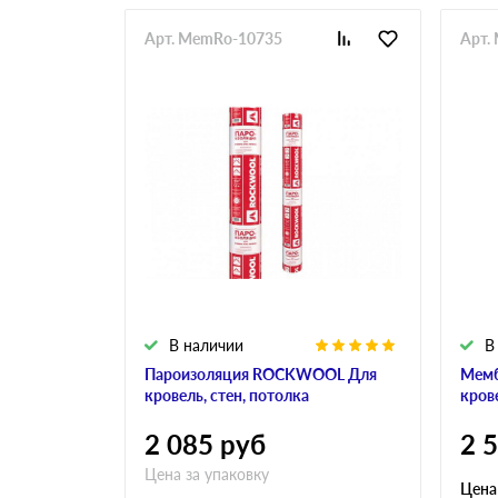
Арт. MemRo-10735
Арт.
В наличии
В
Пароизоляция ROCKWOOL Для
Мем
кровель, стен, потолка
кров
2 085
руб
2 
Цена за упаковку
Цена