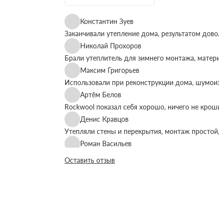
Константин Зуев
Заканчивали утепление дома, результатом дово
Николай Прохоров
Брали утеплитель для зимнего монтажа, матер
Максим Григорьев
Использовали при реконструкции дома, шумоиз
Артём Белов
Rockwool показал себя хорошо, ничего не крош
Денис Кравцов
Утепляли стены и перекрытия, монтаж простой,
Роман Васильев
Материал соответствует описанию, после утеп
Оставить отзыв
Олег Фёдоров
Брали для утепления кровли, плиты ровные, ук
Павел Антонов
Использовали для бани, утеплитель форму дер
Андрей Лебедев