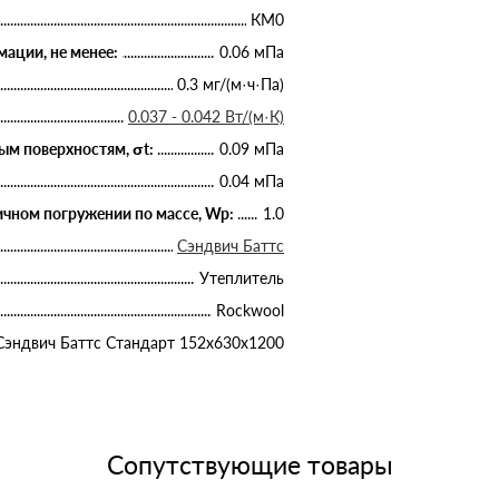
КМ0
ации, не менее:
0.06 мПа
0.3 мг/(м·ч·Па)
0.037 - 0.042 Вт/(м·К)
ым поверхностям, σt:
0.09 мПа
0.04 мПа
чном погружении по массе, Wp:
1.0
Сэндвич Баттс
Утеплитель
Rockwool
Сэндвич Баттс Стандарт 152х630х1200
Сопутствующие товары