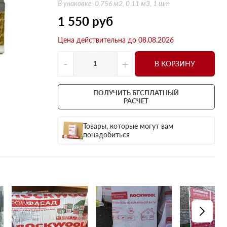
Оптима
Оптима
В упаковке: 0.756 м2, 0.11 м3, 1 шт
Н Оптима
Д Оптима
1 550
руб
Д Оптима
Д Экстра
Цена действительна до 08.08.2026
50 мм
50 мм
-
+
100 мм
100 мм
В КОРЗИНУ
Техническая изоляция
Толщина
Цилиндры навивные
50 мм
ПОЛУЧИТЬ БЕСПЛАТНЫЙ
РАСЧЕТ
Lamella Mat L
100 мм
Industrial Batts 80
120 мм
Товары, которые могут вам
понадобиться
CONLIT SL 150
150 мм