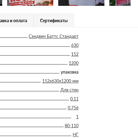
авка и оплата
Сертификаты
Сэндвич Баттс Стандарт
630
152
1200
упаковка
152х630х1200 мм
Для стен
0.11
0.756
1
80-110
НГ