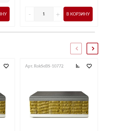
-
+
-
ИНУ
В КОРЗИНУ
Арт. RokSeBS-10772
Арт. RokSe