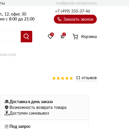
mail@msk-rockwool.ru
кты
Полы
+7 (499) 350-37-46
., 12, офис 30
Балкон
о с 8:00 до 21:00
Заказать звонок
Технолайт
Эсктра
0
0
Корзина
Оптима
Техноакустик
х630х1200
PROF
Акустик Баттс
Ультратонкий
11 отзывов
105
ПРО
50 мм
Доставка в день заказа
80
75 мм
Возможность возврата товара
100 мм
Доступен самовывоз
Руф Баттс
Под запрос