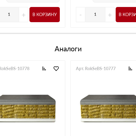
+
-
+
В КОРЗИНУ
В КОРЗ
Аналоги
 RokSeBS-10778
Арт. RokSeBS-10777