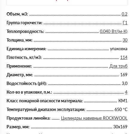
Объем, м3:
0.2
Группа горючести:
Г1
Теплопроводность:
0.040 Вт/(м·К)
Толщина, мм:
30
Единица измерения:
упаковка
Плотность, кг/м3:
114
Применение:
Для труб
Диаметр, мм:
169
Водостойкость (рН):
3,0
Кол-во в упаковке, п.м.:
4
Класс пожарной опасности материала:
КМ1
Температурный диапазон эксплуатации:
650 °С
Продуктовая линейка:
Цилиндры навивные ROCKWOOL
Размер, мм:
30х169