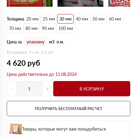
Толщина
20 мм
25 мм
30 мм
40 мм
50 мм
60 мм
70 мм
80 мм
90 мм
100 мм
Цена за
упаковку
м3
п.м.
В упаковке: 4 п.м., 0.2 м3
4 620
руб
Цена действительна до 11.08.2026
-
+
В КОРЗИНУ
ПОЛУЧИТЬ БЕСПЛАТНЫЙ РАСЧЕТ
Товары, которые могут вам понадобиться