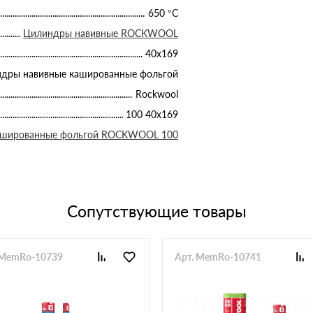
650 °С
Цилиндры навивные ROCKWOOL
40х169
дры навивные кашированные фольгой
Rockwool
100 40х169
ашированные фольгой ROCKWOOL 100
Сопутствующие товары
 MemRo-10739
Арт. MemRo-10741