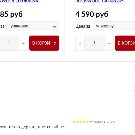
WOOL 100 40х194
ROCKWOOL 100 40х205
485
руб
4 590
руб
упаковку
упаковку
 за
Цена за
+
-
+
В КОРЗИНУ
В КОРЗ
22 января 2026
лен, тепло держит, претензий нет