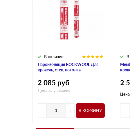
В наличии
В
Пароизоляция ROCKWOOL Для
Мем
кровель, стен, потолка
кров
2 085
руб
2 
Цена за упаковку
Цена
-
+
-
В КОРЗИНУ