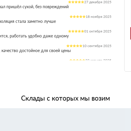
27 декабря 2025
иал пришёл сухой, без повреждений
18 ноября 2025
оляция стала заметно лучше
01 октября 2025
ится, работать удобно даже одному
10 сентября 2025
 качество достойное для своей цены
22 августа 2025
ления расходы на отопление стали ниже
03 июля 2025
ладываются плотно, щелей почти нет
14 июня 2025
жит, влаги не боится, монтаж прошёл без проблем
Склады с которых мы возим
28 мая 2025
 качество, без сюрпризов на объекте
11 мая 2025
я при креплении свою задачу выполняет.