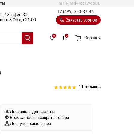
mail@msk-rockwool.ru
кты
Полы
+7 (499) 350-37-46
., 12, офис 30
Балкон
о с 8:00 до 21:00
Заказать звонок
Технолайт
Эсктра
0
0
Корзина
Оптима
Техноакустик
PROF
9
Акустик Баттс
Ультратонкий
11 отзывов
105
ПРО
50 мм
80
75 мм
Доставка в день заказа
100 мм
Возможность возврата товара
Доступен самовывоз
Руф Баттс