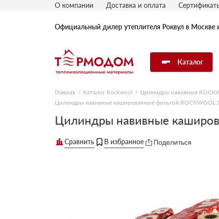
О компании
Доставка и оплата
Сертификат
Официальный дилер утеплителя Роквул в Москве 
Каталог
Главная
Каталог Rockwool
Цилиндры навивные ROC
Цилиндры навивные кашированные фольгой ROCKWOOL 1
Утеплитель Rockwool
Цилиндры навивные каширо
Утеплитель Технониколь
Поделиться
Утеплитель Penoplex
Утеплитель Knauf
Утеплитель Isover