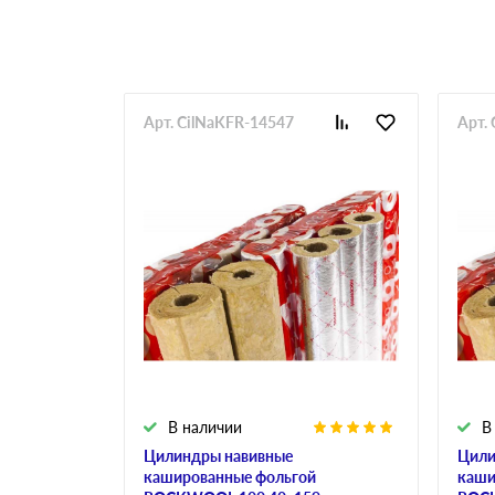
Арт. CilNaKFR-14547
Арт.
В наличии
В
Цилиндры навивные
Цили
кашированные фольгой
каши