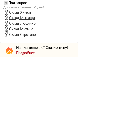
Н Оптима
Под запрос
Доставим в течение 1-2 дней
Д Оптима
Склад Химки
В Оптима
Склад Мытищи
Д Стандарт
Склад Люблино
Склад Митино
Н Экстра
Склад Строгино
Применение
Для стен
Нашли дешевле? Снизим цену!
Для пола
Подробнее
Для фундамента
Для потолков