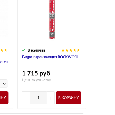
В наличии
В налич
Гидро-пароизоляция ROCKWOOL
Алюминиева
 стен
ROCKWOO
1 715
руб
1 015
р
Цена за упаковку
у
Цена за
-
+
-
ИНУ
В КОРЗИНУ