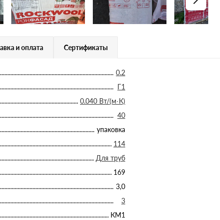
авка и оплата
Сертификаты
0.2
Г1
0.040 Вт/(м·К)
40
упаковка
114
Для труб
169
3,0
3
КМ1