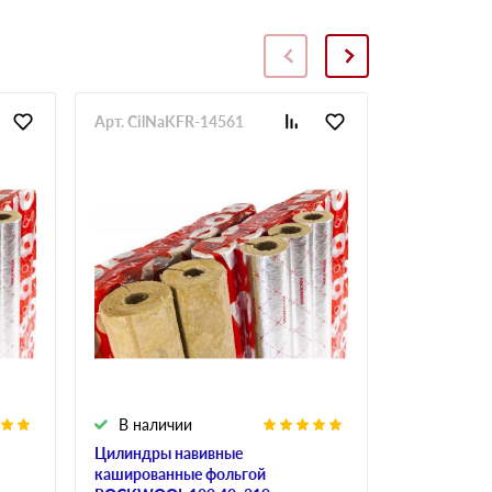
Арт. CilNaKFR-14561
Арт. CilNa
В наличии
В налич
Цилиндры навивные
Цилиндры 
кашированные фольгой
кашированн