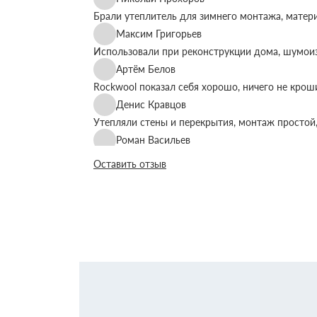
Брали утеплитель для зимнего монтажа, матер
Максим Григорьев
Использовали при реконструкции дома, шумоиз
Артём Белов
Rockwool показал себя хорошо, ничего не крош
Денис Кравцов
Утепляли стены и перекрытия, монтаж простой,
Роман Васильев
Материал соответствует описанию, после утеп
Оставить отзыв
Олег Фёдоров
Брали для утепления кровли, плиты ровные, ук
Павел Антонов
Использовали для бани, утеплитель форму дер
Андрей Лебедев
Работаем с Rockwool не первый раз, стабильное
Михаил Егоров
Утепляли фасад, материал плотный, не ломаетс
Виталий Романов