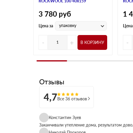
ROCKWOOL 100 40х159
ROCK
3 780
руб
1 
упаковку
Цена за
Цена
-
+
-
В КОРЗИНУ
Отзывы
4,7
Все 36 отзывов
Константин Зуев
Заканчивали утепление дома, результатом дово
Николай Прохоров