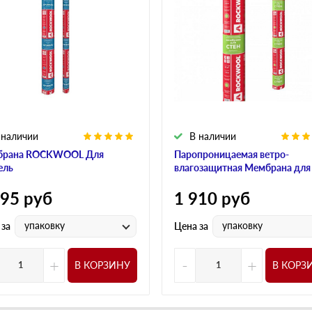
 наличии
В наличии
брана ROCKWOOL Для
Паропроницаемая ветро-
ель
влагозащитная Мембрана для
595
руб
1 910
руб
упаковку
упаковку
 за
Цена за
+
-
+
В КОРЗИНУ
В КОРЗ