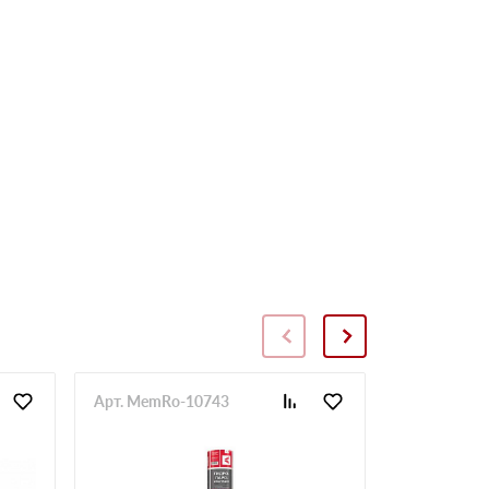
Арт. MemRo-10743
Арт. SopToR