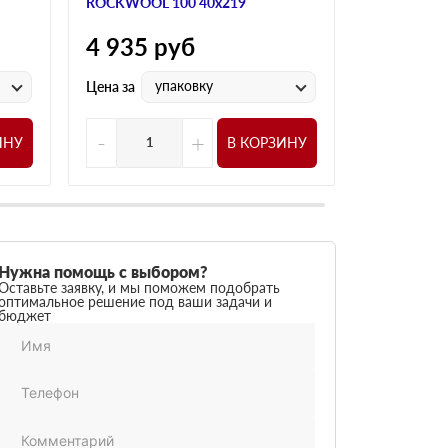
ROCKWOOL 100 40х219
ROCKWOOL 
4 935
руб
4 800
р
упаковку
у
Цена за
Цена за
-
+
-
ИНУ
В КОРЗИНУ
Нужна помощь с выбором?
Оставьте заявку, и мы поможем подобрать
оптимальное решение под ваши задачи и
бюджет