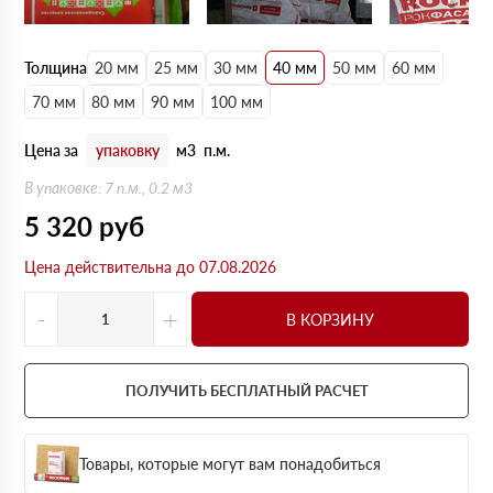
Толщина
20 мм
25 мм
30 мм
40 мм
50 мм
60 мм
70 мм
80 мм
90 мм
100 мм
Цена за
упаковку
м3
п.м.
В упаковке: 7 п.м., 0.2 м3
5 320
руб
Цена действительна до 07.08.2026
-
+
В КОРЗИНУ
ПОЛУЧИТЬ БЕСПЛАТНЫЙ РАСЧЕТ
Товары, которые могут вам понадобиться