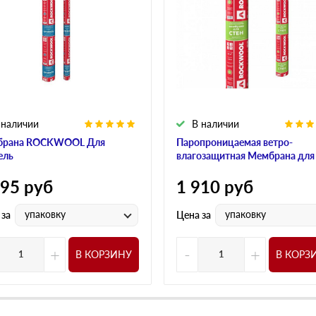
 наличии
В наличии
брана ROCKWOOL Для
Паропроницаемая ветро-
ель
влагозащитная Мембрана для
595
руб
1 910
руб
упаковку
упаковку
 за
Цена за
+
-
+
В КОРЗИНУ
В КОРЗ