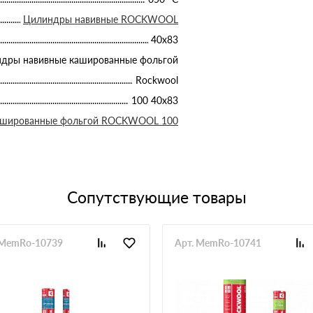
Цилиндры навивные ROCKWOOL
40х83
дры навивные кашированные фольгой
Rockwool
100 40х83
ашированные фольгой ROCKWOOL 100
Сопутствующие товары
 MemRo-10739
Арт. MemRo-10741