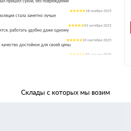
иал пришёл сухой, без повреждений
18 ноября 2025
оляция стала заметно лучше
01 октября 2025
ится, работать удобно даже одному
10 сентября 2025
 качество достойное для своей цены
22 августа 2025
ления расходы на отопление стали ниже
03 июля 2025
ладываются плотно, щелей почти нет
14 июня 2025
жит, влаги не боится, монтаж прошёл без проблем
Склады с которых мы возим
28 мая 2025
 качество, без сюрпризов на объекте
11 мая 2025
я при креплении свою задачу выполняет.
24 апреля 2025