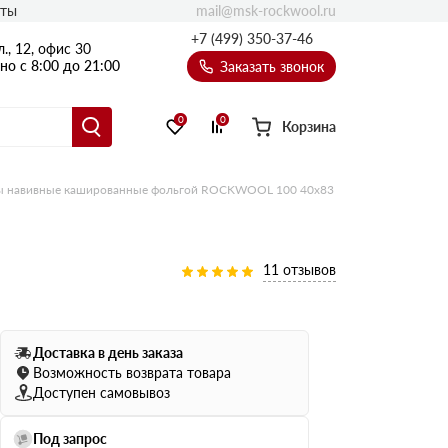
mail@msk-rockwool.ru
кты
Полы
+7 (499) 350-37-46
., 12, офис 30
Балкон
о с 8:00 до 21:00
Заказать звонок
Технолайт
Эсктра
0
0
Корзина
Оптима
Техноакустик
 навивные кашированные фольгой ROCKWOOL 100 40х83
PROF
Акустик Баттс
Ультратонкий
11 отзывов
105
ПРО
50 мм
Доставка в день заказа
80
75 мм
Возможность возврата товара
100 мм
Доступен самовывоз
Руф Баттс
Под запрос