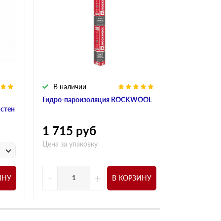
В наличии
В налич
Гидро-пароизоляция ROCKWOOL
Алюминиева
 стен
ROCKWOO
1 715
руб
1 015
р
Цена за упаковку
у
Цена за
-
+
-
ИНУ
В КОРЗИНУ