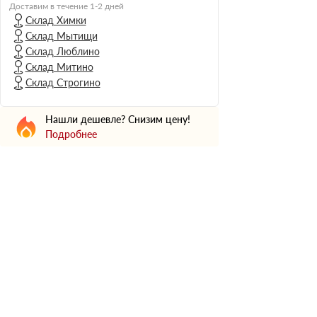
Н Оптима
Доставим в течение 1-2 дней
Склад Химки
Д Оптима
Склад Мытищи
В Оптима
Склад Люблино
Д Стандарт
Склад Митино
Склад Строгино
Н Экстра
Применение
Нашли дешевле? Снизим цену!
Для стен
Подробнее
Для пола
Для фундамента
Для потолков