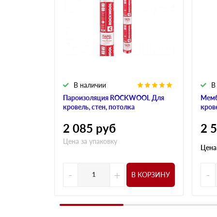
В наличии
В
Пароизоляция ROCKWOOL Для
Мем
кровель, стен, потолка
кров
2 085
руб
2 
Цена за упаковку
Цена
-
+
-
В КОРЗИНУ