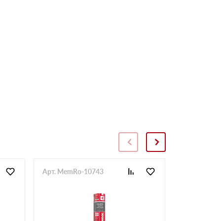
Арт. MemRo-10743
Арт. SopToR