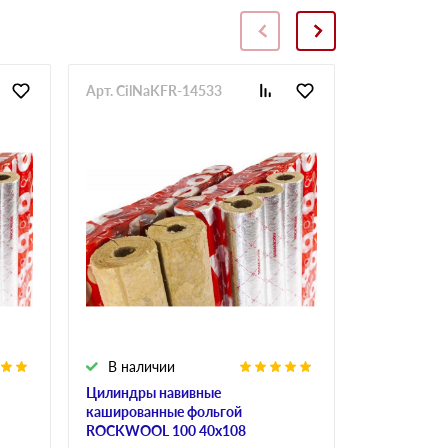
Арт. CilNaKFR-14533
Арт. CilNa
В наличии
В налич
Цилиндры навивные
Цилиндры 
кашированные фольгой
кашированн
ROCKWOOL 100 40х108
ROCKWOOL 