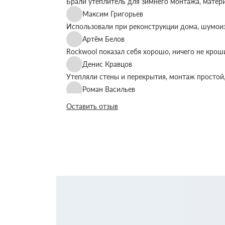
Брали утеплитель для зимнего монтажа, матер
Максим Григорьев
Использовали при реконструкции дома, шумоиз
Артём Белов
Rockwool показал себя хорошо, ничего не крош
Денис Кравцов
Утепляли стены и перекрытия, монтаж простой,
Роман Васильев
Материал соответствует описанию, после утеп
Оставить отзыв
Олег Фёдоров
Брали для утепления кровли, плиты ровные, ук
Павел Антонов
Использовали для бани, утеплитель форму дер
Андрей Лебедев
Работаем с Rockwool не первый раз, стабильное
Михаил Егоров
Утепляли фасад, материал плотный, не ломаетс
Виталий Романов