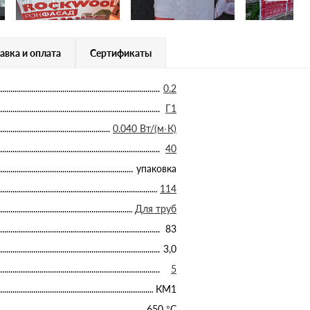
авка и оплата
Сертификаты
0.2
Г1
0.040 Вт/(м·К)
40
упаковка
114
Для труб
83
3,0
5
КМ1
650 °С