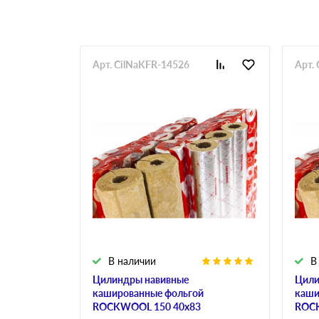
Арт. CilNaKFR-14526
Арт.
В наличии
В
Цилиндры навивные
Цили
кашированные фольгой
каши
ROCKWOOL 150 40х83
ROCK