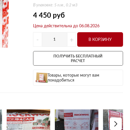
Оптима
Оптима
В упаковке: 5 п.м., 0.2 м3
Н Оптима
Д Оптима
4 450
руб
Д Оптима
Д Экстра
Цена действительна до 06.08.2026
50 мм
50 мм
100 мм
100 мм
-
+
В КОРЗИНУ
Техническая изоляция
Толщина
Цилиндры навивные
50 мм
ПОЛУЧИТЬ БЕСПЛАТНЫЙ
Lamella Mat L
100 мм
РАСЧЕТ
Industrial Batts 80
120 мм
Товары, которые могут вам
CONLIT SL 150
150 мм
понадобиться