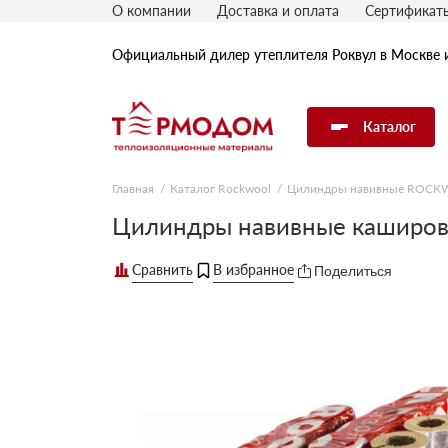
О компании
Доставка и оплата
Сертификат
Официальный дилер утеплителя Роквул в Москве 
Каталог
Главная
Каталог Rockwool
Цилиндры навивные ROC
Утеплитель Rockwool
Цилиндры навивные каширо
Поделиться
Утеплитель Технониколь
Утеплитель Penoplex
Утеплитель Knauf
Утеплитель Isover