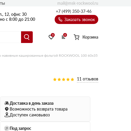
mail@msk-rockwool.ru
кты
Полы
+7 (499) 350-37-46
., 12, офис 30
Балкон
о с 8:00 до 21:00
Заказать звонок
Технолайт
Эсктра
0
0
Корзина
Оптима
Техноакустик
 навивные кашированные фольгой ROCKWOOL 100 60х35
PROF
Акустик Баттс
Ультратонкий
11 отзывов
105
ПРО
50 мм
Доставка в день заказа
80
75 мм
Возможность возврата товара
100 мм
Доступен самовывоз
Руф Баттс
Под запрос