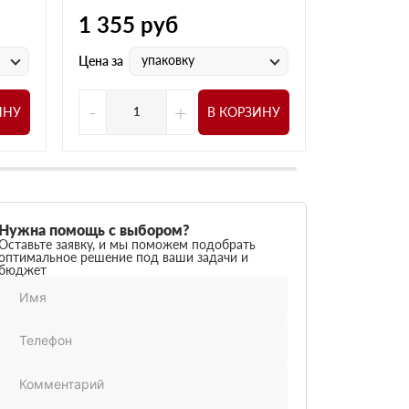
1 355
руб
5 160
р
упаковку
у
Цена за
Цена за
-
+
-
ИНУ
В КОРЗИНУ
Нужна помощь с выбором?
Оставьте заявку, и мы поможем подобрать
оптимальное решение под ваши задачи и
бюджет