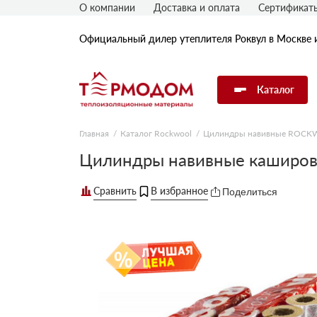
О компании
Доставка и оплата
Сертификат
Официальный дилер утеплителя Роквул в Москве 
Каталог
Главная
Каталог Rockwool
Цилиндры навивные ROC
Утеплитель Rockwool
Цилиндры навивные каширо
Поделиться
Утеплитель Технониколь
Утеплитель Penoplex
Утеплитель Knauf
Утеплитель Isover