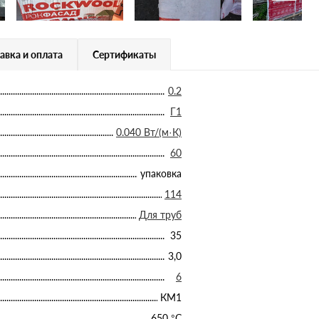
авка и оплата
Сертификаты
0.2
Г1
0.040 Вт/(м·К)
60
упаковка
114
Для труб
35
3,0
6
КМ1
650 °С