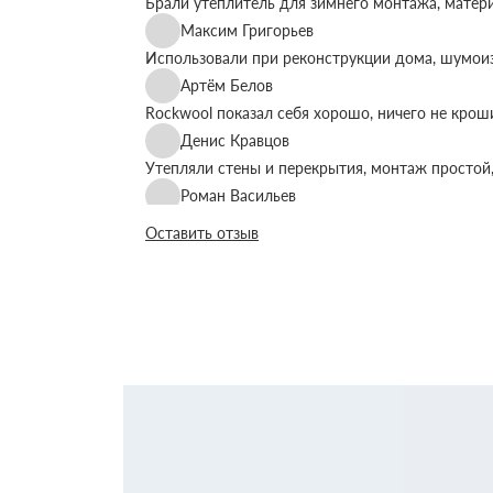
Брали утеплитель для зимнего монтажа, матер
Максим Григорьев
Использовали при реконструкции дома, шумоиз
Артём Белов
Rockwool показал себя хорошо, ничего не крош
Денис Кравцов
Утепляли стены и перекрытия, монтаж простой,
Роман Васильев
Материал соответствует описанию, после утеп
Оставить отзыв
Олег Фёдоров
Брали для утепления кровли, плиты ровные, ук
Павел Антонов
Использовали для бани, утеплитель форму дер
Андрей Лебедев
Работаем с Rockwool не первый раз, стабильное
Михаил Егоров
Утепляли фасад, материал плотный, не ломаетс
Виталий Романов