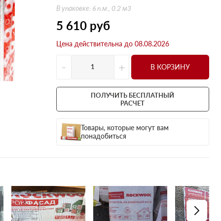
Оптима
Оптима
В упаковке: 6 п.м., 0.2 м3
Н Оптима
Д Оптима
5 610
руб
Д Оптима
Д Экстра
Цена действительна до 08.08.2026
50 мм
50 мм
100 мм
100 мм
-
+
В КОРЗИНУ
Техническая изоляция
Толщина
Цилиндры навивные
50 мм
ПОЛУЧИТЬ БЕСПЛАТНЫЙ
Lamella Mat L
100 мм
РАСЧЕТ
Industrial Batts 80
120 мм
Товары, которые могут вам
CONLIT SL 150
150 мм
понадобиться