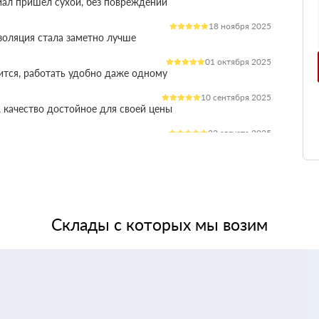
иал пришёл сухой, без повреждений
18 ноября 2025
оляция стала заметно лучше
01 октября 2025
ится, работать удобно даже одному
10 сентября 2025
 качество достойное для своей цены
22 августа 2025
ления расходы на отопление стали ниже
03 июля 2025
ладываются плотно, щелей почти нет
14 июня 2025
жит, влаги не боится, монтаж прошёл без проблем
Склады с которых мы возим
28 мая 2025
 качество, без сюрпризов на объекте
11 мая 2025
я при креплении свою задачу выполняет.
24 апреля 2025