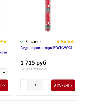
В наличии
В налич
Гидро-пароизоляция ROCKWOOL
Алюминиева
 стен
ROCKWOO
1 715
руб
1 015
р
Цена за упаковку
у
Цена за
-
+
-
ИНУ
В КОРЗИНУ