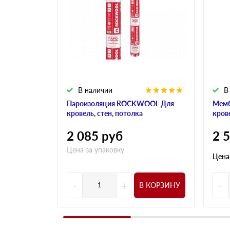
В наличии
В
Пароизоляция ROCKWOOL Для
Мем
кровель, стен, потолка
кров
2 085
руб
2 
Цена за упаковку
Цена
-
+
-
В КОРЗИНУ