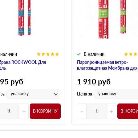
 наличии
В наличии
брана ROCKWOOL Для
Паропроницаемая ветро-
ель
влагозащитная Мембрана для
595
руб
1 910
руб
упаковку
упаковку
 за
Цена за
+
-
+
В КОРЗИНУ
В КОРЗ