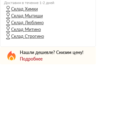
Н Оптима
Доставим в течение 1-2 дней
Склад Химки
Д Оптима
Склад Мытищи
В Оптима
Склад Люблино
Д Стандарт
Склад Митино
Склад Строгино
Н Экстра
Применение
Нашли дешевле? Снизим цену!
Для стен
Подробнее
Для пола
Для фундамента
Для потолков