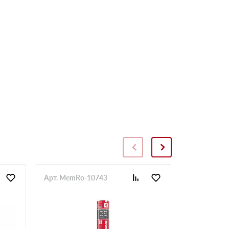
Арт. MemRo-10743
Арт. SopToR