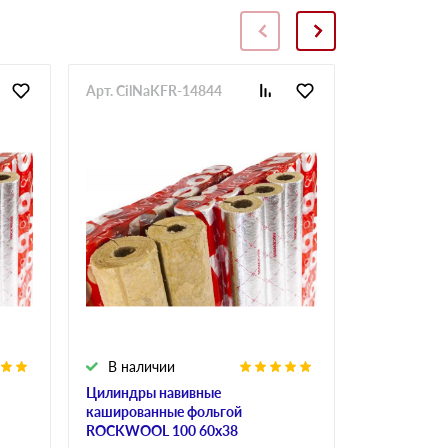
Арт. CilNaKFR-14844
Арт. CilNa
В наличии
В налич
Цилиндры навивные
Цилиндры 
кашированные фольгой
кашированн
ROCKWOOL 100 60х38
ROCKWOOL 