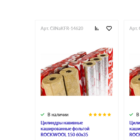
Арт. CilNaKFR-14620
Арт.
В наличии
В
Цилиндры навивные
Цили
кашированные фольгой
каши
ROCKWOOL 150 60х35
ROCK