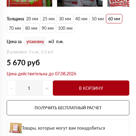
Толщина
20 мм
25 мм
30 мм
40 мм
50 мм
60 мм
70 мм
80 мм
90 мм
100 мм
Цена за
упаковку
м3
п.м.
В упаковке: 3 п.м., 0.2 м3
5 670
руб
Цена действительна до 07.08.2026
-
+
В КОРЗИНУ
ПОЛУЧИТЬ БЕСПЛАТНЫЙ РАСЧЕТ
Товары, которые могут вам понадобиться