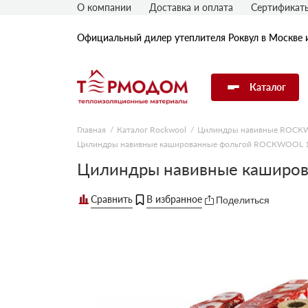
О компании
Доставка и оплата
Сертификат
Официальный дилер утеплителя Роквул в Москве 
Каталог
Главная
Каталог Rockwool
Цилиндры навивные ROC
Цилиндры навивные кашированные фольгой ROCKWOOL 1
Утеплитель Rockwool
Цилиндры навивные каширо
Утеплитель Технониколь
Поделиться
Утеплитель Penoplex
Утеплитель Knauf
Утеплитель Isover