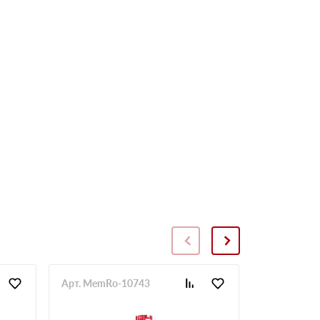
Арт. MemRo-10743
Арт. SopToR