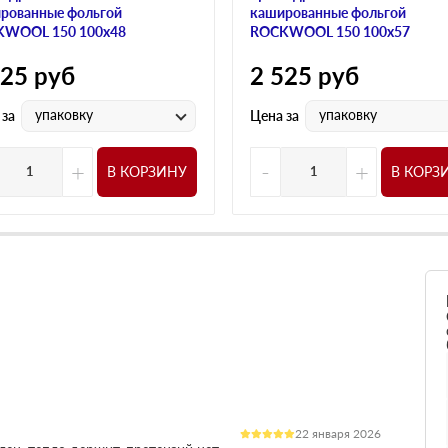
рованные фольгой
кашированные фольгой
WOOL 150 100х48
ROCKWOOL 150 100х57
525
руб
2 525
руб
упаковку
упаковку
 за
Цена за
+
-
+
В КОРЗИНУ
В КОРЗ
22 января 2026