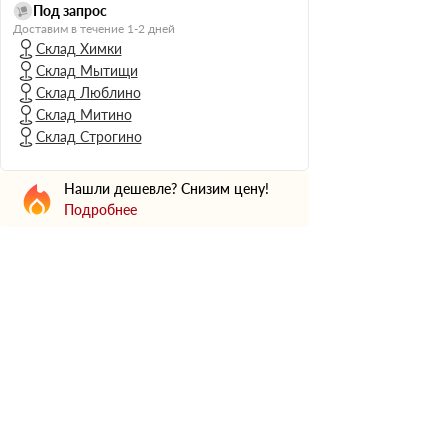
Н Оптима
Под запрос
Доставим в течение 1-2 дней
Д Оптима
Склад Химки
В Оптима
Склад Мытищи
Д Стандарт
Склад Люблино
Склад Митино
Н Экстра
Склад Строгино
Применение
Для стен
Нашли дешевле? Снизим цену!
Для пола
Подробнее
Для фундамента
Для потолков