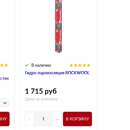
В наличии
В налич
Гидро-пароизоляция ROCKWOOL
Алюминиева
 стен
ROCKWOO
1 715
руб
1 015
р
Цена за упаковку
у
Цена за
-
+
-
ИНУ
В КОРЗИНУ