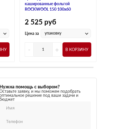
кашированные фольгой
кашированн
ROCKWOOL 150 100х60
ROCKWOOL 
2 525
руб
2 525
р
упаковку
у
Цена за
Цена за
-
+
-
ИНУ
В КОРЗИНУ
Нужна помощь с выбором?
Оставьте заявку, и мы поможем подобрать
оптимальное решение под ваши задачи и
бюджет