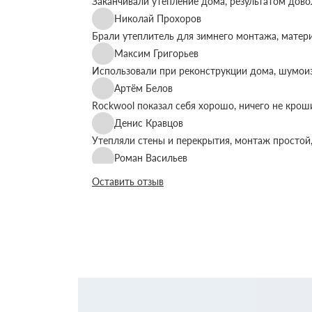
Заканчивали утепление дома, результатом дово
Николай Прохоров
Брали утеплитель для зимнего монтажа, матер
Максим Григорьев
Использовали при реконструкции дома, шумоиз
Артём Белов
Rockwool показал себя хорошо, ничего не крош
Денис Кравцов
Утепляли стены и перекрытия, монтаж простой,
Роман Васильев
Материал соответствует описанию, после утеп
Оставить отзыв
Олег Фёдоров
Брали для утепления кровли, плиты ровные, ук
Павел Антонов
Использовали для бани, утеплитель форму дер
Андрей Лебедев
Работаем с Rockwool не первый раз, стабильное
Михаил Егоров