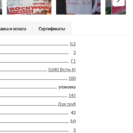
авка и оплата
Сертификаты
0.2
3
Г1
0.040 Вт/(м·К)
100
упаковка
145
Для труб
42
3,0
3