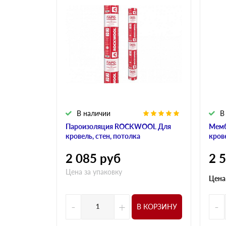
В наличии
В
Пароизоляция ROCKWOOL Для
Мем
кровель, стен, потолка
кров
2 085
руб
2 
Цена за упаковку
Цена
-
+
-
В КОРЗИНУ