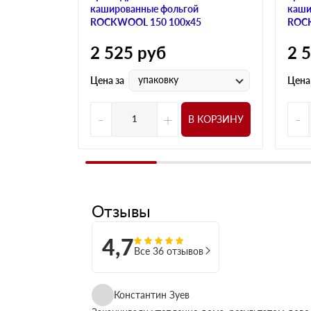
кашированные фольгой
каши
ROCKWOOL 150 100х45
ROCK
2 525
руб
2 
упаковку
Цена за
Цена
-
+
-
В КОРЗИНУ
Отзывы
4,7
Все 36 отзывов
Константин Зуев