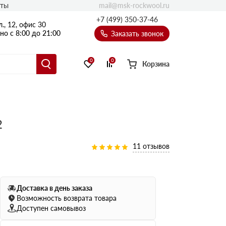
mail@msk-rockwool.ru
кты
Полы
+7 (499) 350-37-46
., 12, офис 30
Балкон
о с 8:00 до 21:00
Заказать звонок
Технолайт
Эсктра
0
0
Корзина
Оптима
Техноакустик
PROF
2
Акустик Баттс
Ультратонкий
11 отзывов
105
ПРО
50 мм
80
75 мм
Доставка в день заказа
100 мм
Возможность возврата товара
Доступен самовывоз
Руф Баттс