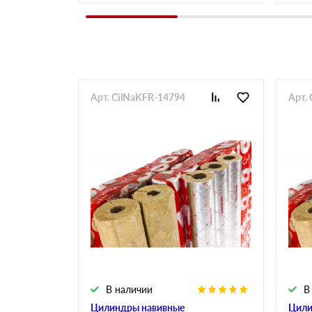
Арт. CilNaKFR-14794
Арт.
В наличии
В
Цилиндры навивные
Цили