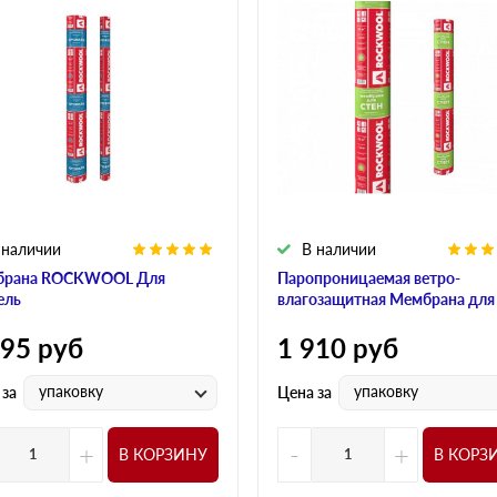
 наличии
В наличии
брана ROCKWOOL Для
Паропроницаемая ветро-
ель
влагозащитная Мембрана для
595
руб
1 910
руб
упаковку
упаковку
 за
Цена за
+
-
+
В КОРЗИНУ
В КОРЗ