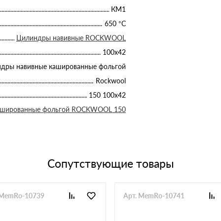
КМ1
650 °С
Цилиндры навивные ROCKWOOL
100х42
дры навивные кашированные фольгой
Rockwool
150 100х42
ашированные фольгой ROCKWOOL 150
Сопутствующие товары
 MemRo-10739
Арт. MemRo-10741