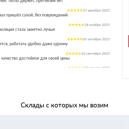
лен, тепло держит, претензий нет
27 декабря 2025
иал пришёл сухой, без повреждений
18 ноября 2025
оляция стала заметно лучше
01 октября 2025
ится, работать удобно даже одному
10 сентября 2025
 качество достойное для своей цены
22 августа 2025
ления расходы на отопление стали ниже
03 июля 2025
ладываются плотно, щелей почти нет
14 июня 2025
жит, влаги не боится, монтаж прошёл без проблем
Склады с которых мы возим
28 мая 2025
 качество, без сюрпризов на объекте
11 мая 2025