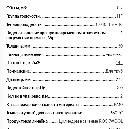
Объем, м3:
0.2
Группа горючести:
НГ
Теплопроводность:
0.040 Вт/(м·К)
Водопоглощение при кратковременном и частичном
1
погружении по массе, Wp:
Толщина, мм:
30
Единица измерения:
упаковка
Плотность, кг/м3:
145
Применение:
Для труб
Диаметр, мм:
273
Водостойкость (рН):
3,0
Кол-во в упаковке, п.м.:
2
Класс пожарной опасности материала:
КМ0
Температурный диапазон эксплуатации:
650 °С
Продуктовая линейка:
Цилиндры навивные ROCKWOOL