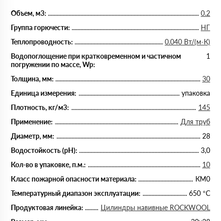
Объем, м3:
0.2
Группа горючести:
НГ
Теплопроводность:
0.040 Вт/(м·К)
Водопоглощение при кратковременном и частичном
1
погружении по массе, Wp:
Толщина, мм:
30
Единица измерения:
упаковка
Плотность, кг/м3:
145
Применение:
Для труб
Диаметр, мм:
28
Водостойкость (рН):
3,0
Кол-во в упаковке, п.м.:
10
Класс пожарной опасности материала:
КМ0
Температурный диапазон эксплуатации:
650 °С
Продуктовая линейка:
Цилиндры навивные ROCKWOOL