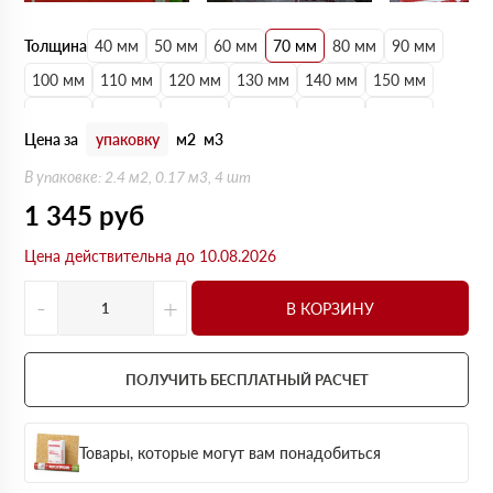
Толщина
40 мм
50 мм
60 мм
70 мм
80 мм
90 мм
100 мм
110 мм
120 мм
130 мм
140 мм
150 мм
160 мм
170 мм
180 мм
190 мм
200 мм
210 мм
Цена за
упаковку
м2
м3
220 мм
230 мм
240 мм
250 мм
В упаковке: 2.4 м2, 0.17 м3, 4 шт
1 345
руб
Цена действительна до 10.08.2026
-
+
В КОРЗИНУ
ПОЛУЧИТЬ БЕСПЛАТНЫЙ РАСЧЕТ
Товары, которые могут вам понадобиться