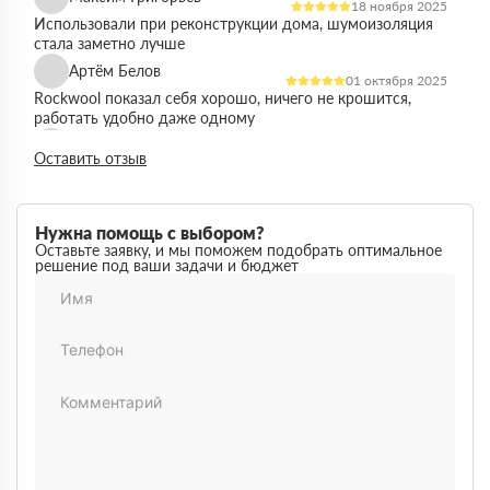
18 ноября 2025
Использовали при реконструкции дома, шумоизоляция
стала заметно лучше
Артём Белов
01 октября 2025
Rockwool показал себя хорошо, ничего не крошится,
работать удобно даже одному
Денис Кравцов
10 сентября 2025
Оставить отзыв
Утепляли стены и перекрытия, монтаж простой, качество
достойное для своей цены
Роман Васильев
22 августа 2025
Нужна помощь с выбором?
Материал соответствует описанию, после утепления
Оставьте заявку, и мы поможем подобрать оптимальное
решение под ваши задачи и бюджет
расходы на отопление стали ниже
Олег Фёдоров
03 июля 2025
Брали для утепления кровли, плиты ровные,
укладываются плотно, щелей почти нет
Павел Антонов
14 июня 2025
Использовали для бани, утеплитель форму держит,
влаги не боится, монтаж прошёл без проблем
Андрей Лебедев
28 мая 2025
Работаем с Rockwool не первый раз, стабильное
качество, без сюрпризов на объекте