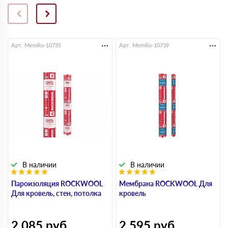
Арт. MemRo-10735
Арт. MemRo-10739
В наличии
В наличии
Пароизоляция ROCKWOOL
Мембрана ROCKWOOL Для
Для кровель, стен, потолка
кровель
2 085
руб
2 595
руб