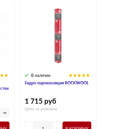
В наличии
В налич
Гидро-пароизоляция ROCKWOOL
Алюминиева
 стен
ROCKWOO
1 715
руб
1 015
р
Цена за упаковку
у
Цена за
-
+
-
ИНУ
В КОРЗИНУ