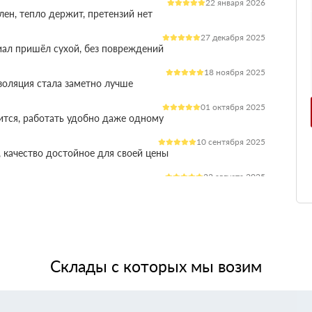
22 января 2026
лен, тепло держит, претензий нет
27 декабря 2025
иал пришёл сухой, без повреждений
18 ноября 2025
оляция стала заметно лучше
01 октября 2025
ится, работать удобно даже одному
10 сентября 2025
 качество достойное для своей цены
22 августа 2025
ления расходы на отопление стали ниже
03 июля 2025
ладываются плотно, щелей почти нет
14 июня 2025
жит, влаги не боится, монтаж прошёл без проблем
Склады с которых мы возим
28 мая 2025
 качество, без сюрпризов на объекте