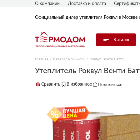
О компании
Доставка и оплата
Сертификат
Официальный дилер утеплителя Роквул в Москве 
Каталог
Главная
Каталог Rockwool
Роквул Венти Баттс
Утеплитель Rockwool
Утеплитель Роквул Венти Ба
Поделиться
Утеплитель Технониколь
Утеплитель Penoplex
Утеплитель Knauf
Утеплитель Isover