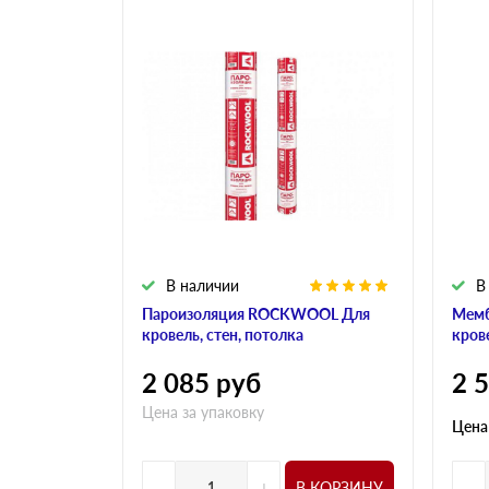
В наличии
В
Пароизоляция ROCKWOOL Для
Мем
кровель, стен, потолка
кров
2 085
руб
2 
Цена за упаковку
Цена
-
+
-
В КОРЗИНУ