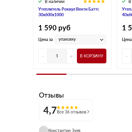
В наличии
В
Утеплитель Роквул Венти Баттс
Утеп
30х600х1000
40х6
1 590
руб
1 
упаковку
Цена за
Цена
-
+
-
В КОРЗИНУ
Отзывы
4,7
Все 36 отзывов
Константин Зуев