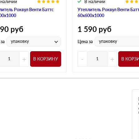
 наличии
В наличии
литель Роквул Венти Баттс
Утеплитель Роквул Венти Бат
00х1000
60х600х1000
590
руб
1 590
руб
упаковку
упаковку
 за
Цена за
+
-
+
В КОРЗИНУ
В КОРЗ