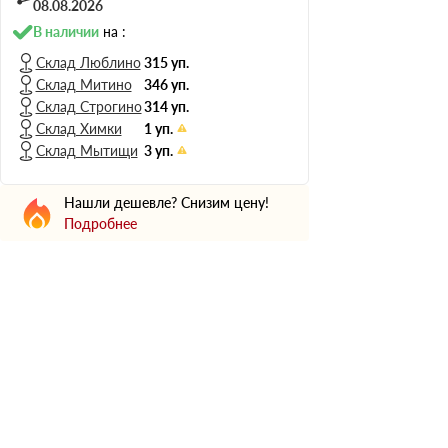
Н Оптима
08.08.2026
Д Оптима
В наличии
на :
В Оптима
Склад Люблино
315 уп.
Склад Митино
346 уп.
Д Стандарт
Склад Строгино
314 уп.
Н Экстра
Склад Химки
1 уп.
Применение
Склад Мытищи
3 уп.
Для стен
Нашли дешевле? Снизим цену!
Для пола
Подробнее
Для фундамента
Для потолков