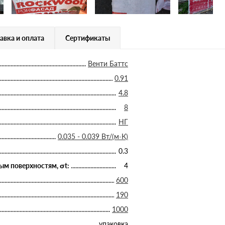
авка и оплата
Сертификаты
Венти Баттс
0.91
4.8
8
НГ
0.035 - 0.039 Вт/(м·К)
0.3
ым поверхностям, σt:
4
600
190
1000
упаковка