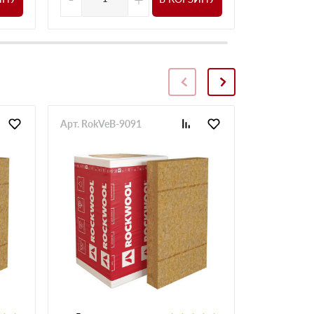
Арт. RokVeB-9091
Арт. RokVe