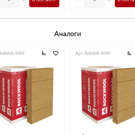
Аналоги
 RokVeB-9089
Арт. RokVeB-9090