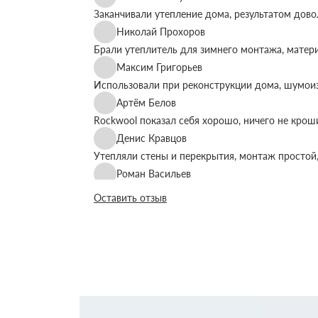
Заканчивали утепление дома, результатом дово
Николай Прохоров
Брали утеплитель для зимнего монтажа, матер
Максим Григорьев
Использовали при реконструкции дома, шумоиз
Артём Белов
Rockwool показал себя хорошо, ничего не крош
Денис Кравцов
Утепляли стены и перекрытия, монтаж простой,
Роман Васильев
Материал соответствует описанию, после утеп
Оставить отзыв
Олег Фёдоров
Брали для утепления кровли, плиты ровные, ук
Павел Антонов
Использовали для бани, утеплитель форму дер
Андрей Лебедев
Работаем с Rockwool не первый раз, стабильное
Михаил Егоров