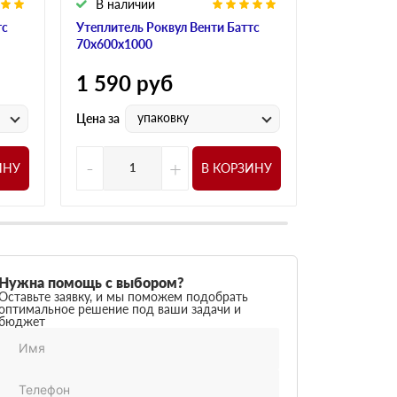
В наличии
В налич
тс
Утеплитель Роквул Венти Баттс
Утеплитель
70х600х1000
80х600х10
1 590
руб
1 590
р
упаковку
у
Цена за
Цена за
-
+
-
ИНУ
В КОРЗИНУ
Нужна помощь с выбором?
Оставьте заявку, и мы поможем подобрать
оптимальное решение под ваши задачи и
бюджет