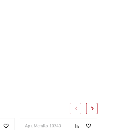
Арт. MemRo-10743
Арт. SopToR