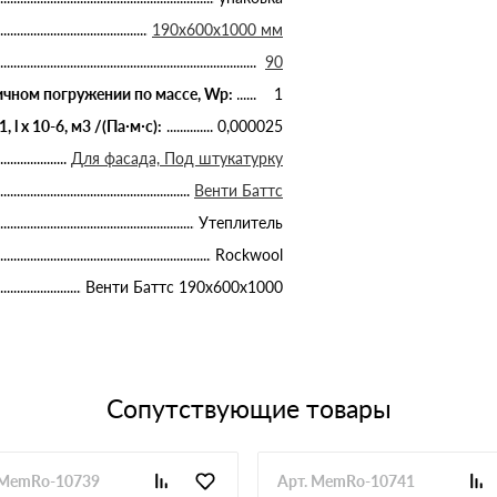
190х600х1000 мм
90
чном погружении по массе, Wp:
1
 x 10-6, м3 /(Па∙м∙с):
0,000025
Для фасада, Под штукатурку
Венти Баттс
Утеплитель
Rockwool
Венти Баттс 190х600х1000
Сопутствующие товары
 MemRo-10739
Арт. MemRo-10741