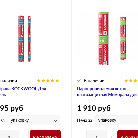
 наличии
В наличии
брана ROCKWOOL Для
Паропроницаемая ветро-
ель
влагозащитная Мембрана для
595
руб
1 910
руб
упаковку
упаковку
 за
Цена за
+
-
+
В КОРЗИНУ
В КОРЗ