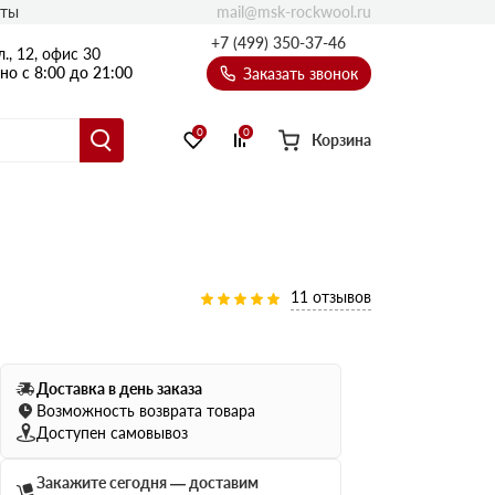
mail@msk-rockwool.ru
кты
Полы
+7 (499) 350-37-46
., 12, офис 30
Балкон
о с 8:00 до 21:00
Заказать звонок
Технолайт
Эсктра
0
0
Корзина
Оптима
Техноакустик
PROF
Акустик Баттс
11 отзывов
Ультратонкий
105
ПРО
50 мм
Доставка в день заказа
80
75 мм
Возможность возврата товара
100 мм
Доступен самовывоз
Руф Баттс
Закажите сегодня — доставим