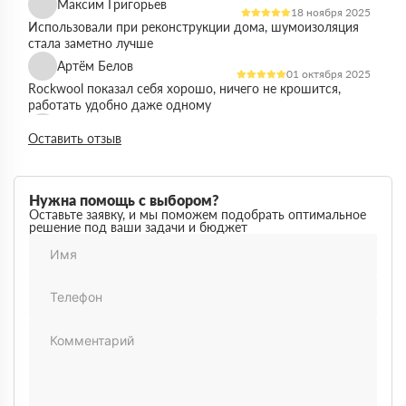
Максим Григорьев
18 ноября 2025
Использовали при реконструкции дома, шумоизоляция
стала заметно лучше
Артём Белов
01 октября 2025
Rockwool показал себя хорошо, ничего не крошится,
работать удобно даже одному
Денис Кравцов
10 сентября 2025
Оставить отзыв
Утепляли стены и перекрытия, монтаж простой, качество
достойное для своей цены
Роман Васильев
22 августа 2025
Нужна помощь с выбором?
Материал соответствует описанию, после утепления
Оставьте заявку, и мы поможем подобрать оптимальное
решение под ваши задачи и бюджет
расходы на отопление стали ниже
Олег Фёдоров
03 июля 2025
Брали для утепления кровли, плиты ровные,
укладываются плотно, щелей почти нет
Павел Антонов
14 июня 2025
Использовали для бани, утеплитель форму держит,
влаги не боится, монтаж прошёл без проблем
Андрей Лебедев
28 мая 2025
Работаем с Rockwool не первый раз, стабильное