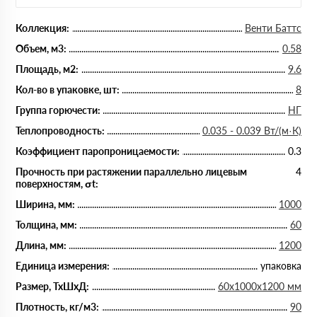
Коллекция:
Венти Баттс
Объем, м3:
0.58
Площадь, м2:
9.6
Кол-во в упаковке, шт:
8
Группа горючести:
НГ
Теплопроводность:
0.035 - 0.039 Вт/(м·К)
Коэффициент паропроницаемости:
0.3
Прочность при растяжении параллельно лицевым
4
поверхностям, σt:
Ширина, мм:
1000
Толщина, мм:
60
Длина, мм:
1200
Единица измерения:
упаковка
Размер, ТхШхД:
60х1000х1200 мм
Плотность, кг/м3:
90