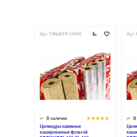
Арт. CilNaKFR-14496
Арт.
В наличии
В
Цилиндры навивные
Цили
кашированные фольгой
каши