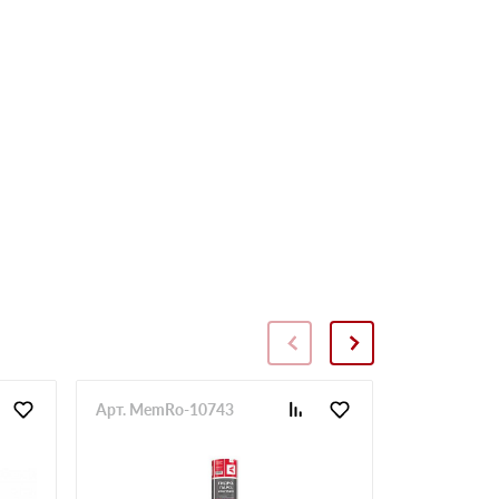
Арт. MemRo-10743
Арт. SopToR