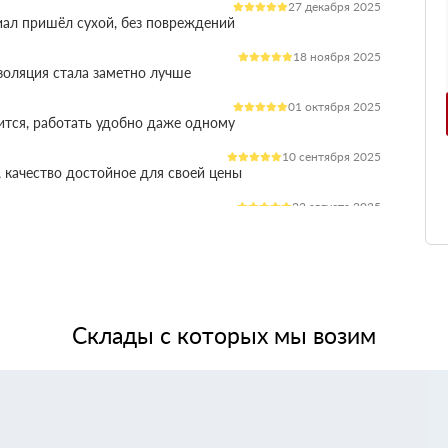
27 декабря 2025
иал пришёл сухой, без повреждений
18 ноября 2025
оляция стала заметно лучше
01 октября 2025
ится, работать удобно даже одному
10 сентября 2025
 качество достойное для своей цены
22 августа 2025
ления расходы на отопление стали ниже
03 июля 2025
ладываются плотно, щелей почти нет
14 июня 2025
жит, влаги не боится, монтаж прошёл без проблем
Склады с которых мы возим
28 мая 2025
 качество, без сюрпризов на объекте
11 мая 2025
я при креплении свою задачу выполняет.