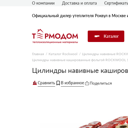
О компании
Доставка и оплата
Сертификат
Официальный дилер утеплителя Роквул в Москве 
Каталог
Главная
Каталог Rockwool
Цилиндры навивные ROC
Цилиндры навивные кашированные фольгой ROCKWOOL 1
Утеплитель Rockwool
Цилиндры навивные каширо
Утеплитель Технониколь
Поделиться
Утеплитель Penoplex
Утеплитель Knauf
Утеплитель Isover