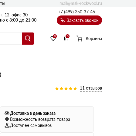
mail@msk-rockwool.ru
кты
Полы
+7 (499) 350-37-46
., 12, офис 30
Балкон
о с 8:00 до 21:00
Заказать звонок
Технолайт
Эсктра
0
0
Корзина
Оптима
Техноакустик
PROF
8
Акустик Баттс
Ультратонкий
11 отзывов
105
ПРО
50 мм
80
75 мм
Доставка в день заказа
100 мм
Возможность возврата товара
Доступен самовывоз
Руф Баттс