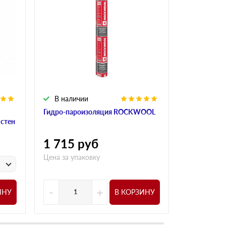
В наличии
В налич
Гидро-пароизоляция ROCKWOOL
Алюминиева
 стен
ROCKWOO
1 715
руб
1 015
р
Цена за упаковку
у
Цена за
-
+
-
ИНУ
В КОРЗИНУ