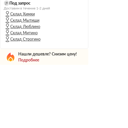
Н Оптима
Под запрос
Доставим в течение 1-2 дней
Д Оптима
Склад Химки
В Оптима
Склад Мытищи
Д Стандарт
Склад Люблино
Склад Митино
Н Экстра
Склад Строгино
Применение
Для стен
Нашли дешевле? Снизим цену!
Для пола
Подробнее
Для фундамента
Для потолков