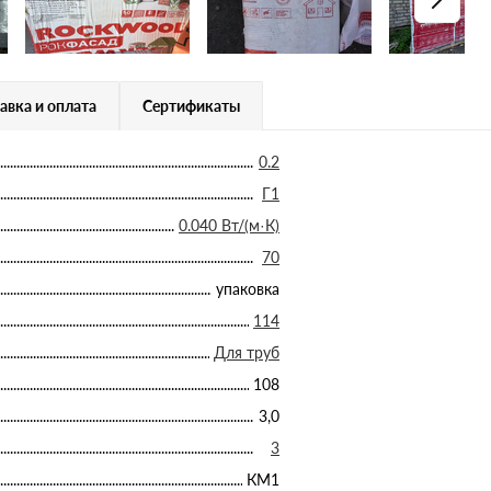
авка и оплата
Сертификаты
0.2
Г1
0.040 Вт/(м·К)
70
упаковка
114
Для труб
108
3,0
3
КМ1