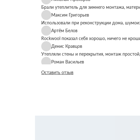
Брали утеплитель для зимнего монтажа, матер
Максим Григорьев
Использовали при реконструкции дома, шумоиз
Артём Белов
Rockwool показал себя хорошо, ничего не крош
Денис Кравцов
Утепляли стены и перекрытия, монтаж простой,
Роман Васильев
Материал соответствует описанию, после утеп
Оставить отзыв
Олег Фёдоров
Брали для утепления кровли, плиты ровные, ук
Павел Антонов
Использовали для бани, утеплитель форму дер
Андрей Лебедев
Работаем с Rockwool не первый раз, стабильное
Михаил Егоров
Утепляли фасад, материал плотный, не ломаетс
Виталий Романов