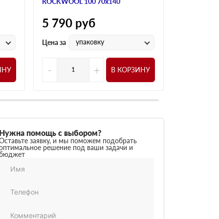
ROCKWOOL 100 70х140
ROCKWOOL 
5 790
руб
2 390
р
упаковку
у
Цена за
Цена за
-
+
-
ИНУ
В КОРЗИНУ
Нужна помощь с выбором?
Оставьте заявку, и мы поможем подобрать
оптимальное решение под ваши задачи и
бюджет