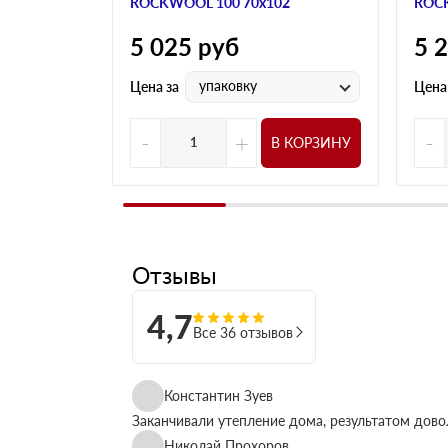
ROCKWOOL 100 70х102
ROCK
5 025
руб
5 
упаковку
Цена за
Цена
-
+
-
В КОРЗИНУ
Отзывы
4,7
Все 36 отзывов
Константин Зуев
Заканчивали утепление дома, результатом дово
Николай Прохоров