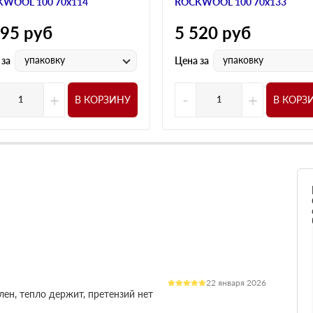
WOOL 100 70х114
ROCKWOOL 100 70х133
295
руб
5 520
руб
упаковку
упаковку
 за
Цена за
+
-
+
В КОРЗИНУ
В КОРЗ
22 января 2026
лен, тепло держит, претензий нет