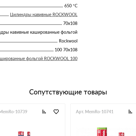
650 °С
Цилиндры навивные ROCKWOOL
70х108
дры навивные кашированные фольгой
Rockwool
100 70х108
ашированные фольгой ROCKWOOL 100
Сопутствующие товары
 MemRo-10739
Арт. MemRo-10741