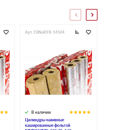
Арт. CilNaKFR-14504
Арт. CilNa
В наличии
В налич
Цилиндры навивные
Цилиндры 
кашированные фольгой
кашированн