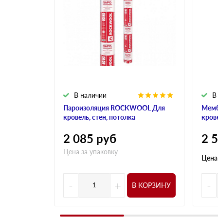
В наличии
В
Пароизоляция ROCKWOOL Для
Мем
кровель, стен, потолка
кров
2 085
руб
2 
Цена за упаковку
Цена
-
+
-
В КОРЗИНУ