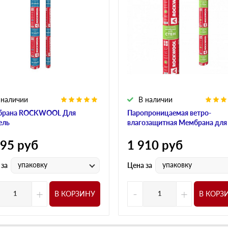
 наличии
В наличии
брана ROCKWOOL Для
Паропроницаемая ветро-
ель
влагозащитная Мембрана для
595
руб
1 910
руб
упаковку
упаковку
 за
Цена за
+
-
+
В КОРЗИНУ
В КОРЗ