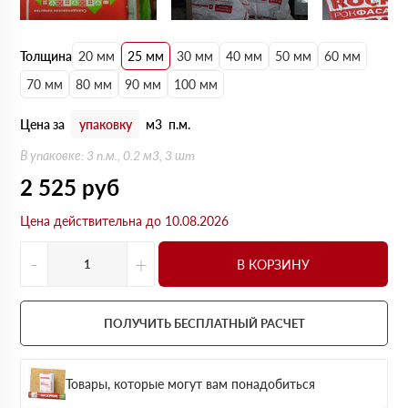
Толщина
20 мм
25 мм
30 мм
40 мм
50 мм
60 мм
70 мм
80 мм
90 мм
100 мм
Цена за
упаковку
м3
п.м.
В упаковке: 3 п.м., 0.2 м3, 3 шт
2 525
руб
Цена действительна до 10.08.2026
-
+
В КОРЗИНУ
ПОЛУЧИТЬ БЕСПЛАТНЫЙ РАСЧЕТ
Товары, которые могут вам понадобиться