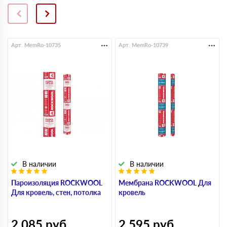
Арт. MemRo-10735
Арт. MemRo-10739
В наличии
В наличии
Пароизоляция ROCKWOOL
Мембрана ROCKWOOL Для
Для кровель, стен, потолка
кровель
2 085
руб
2 595
руб