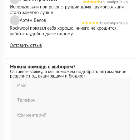
18 ноября 2025
Использовали при реконструкции дома, шумоизоляция
стала заметно лучше
Артём Белов
01 октября 2025
Rockwool показал себя хорошо, ничего не крошится,
работать удобно даже одному
Денис Кравцов
10 сентября 2025
Оставить отзыв
Утепляли стены и перекрытия, монтаж простой, качество
достойное для своей цены
Роман Васильев
22 августа 2025
Нужна помощь с выбором?
Материал соответствует описанию, после утепления
Оставьте заявку, и мы поможем подобрать оптимальное
решение под ваши задачи и бюджет
расходы на отопление стали ниже
Олег Фёдоров
03 июля 2025
Брали для утепления кровли, плиты ровные,
укладываются плотно, щелей почти нет
Павел Антонов
14 июня 2025
Использовали для бани, утеплитель форму держит,
влаги не боится, монтаж прошёл без проблем
Андрей Лебедев
28 мая 2025
Работаем с Rockwool не первый раз, стабильное
качество, без сюрпризов на объекте