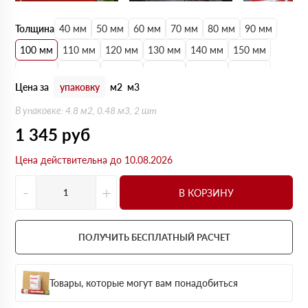
Толщина
40 мм
50 мм
60 мм
70 мм
80 мм
90 мм
100 мм
110 мм
120 мм
130 мм
140 мм
150 мм
160 мм
170 мм
180 мм
190 мм
200 мм
210 мм
Цена за
упаковку
м2
м3
220 мм
230 мм
240 мм
250 мм
В упаковке: 4.8 м2, 0.48 м3, 2 шт
1 345
руб
Цена действительна до 10.08.2026
-
+
В КОРЗИНУ
ПОЛУЧИТЬ БЕСПЛАТНЫЙ РАСЧЕТ
Товары, которые могут вам понадобиться