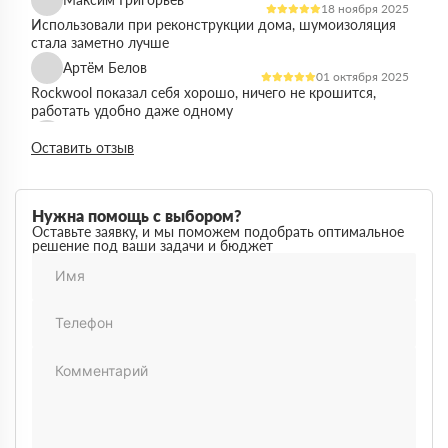
18 ноября 2025
Использовали при реконструкции дома, шумоизоляция
стала заметно лучше
Артём Белов
01 октября 2025
Rockwool показал себя хорошо, ничего не крошится,
работать удобно даже одному
Денис Кравцов
10 сентября 2025
Оставить отзыв
Утепляли стены и перекрытия, монтаж простой, качество
достойное для своей цены
Роман Васильев
22 августа 2025
Нужна помощь с выбором?
Материал соответствует описанию, после утепления
Оставьте заявку, и мы поможем подобрать оптимальное
решение под ваши задачи и бюджет
расходы на отопление стали ниже
Олег Фёдоров
03 июля 2025
Брали для утепления кровли, плиты ровные,
укладываются плотно, щелей почти нет
Павел Антонов
14 июня 2025
Использовали для бани, утеплитель форму держит,
влаги не боится, монтаж прошёл без проблем
Андрей Лебедев
28 мая 2025
Работаем с Rockwool не первый раз, стабильное