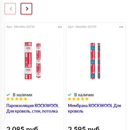
Арт. MemRo-10735
Арт. MemRo-10739
В наличии
В наличии
Пароизоляция ROCKWOOL
Мембрана ROCKWOOL Для
Для кровель, стен, потолка
кровель
2 085
руб
2 595
руб