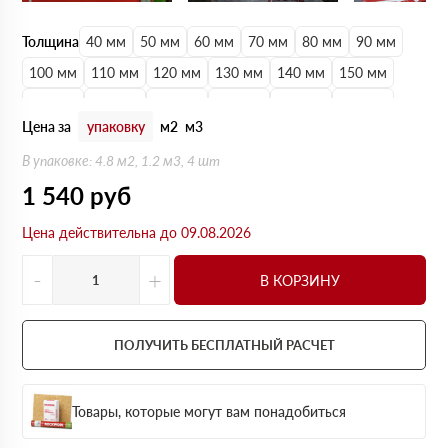
Толщина
40 мм
50 мм
60 мм
70 мм
80 мм
90 мм
100 мм
110 мм
120 мм
130 мм
140 мм
150 мм
160 мм
170 мм
180 мм
190 мм
200 мм
210 мм
Цена за
упаковку
м2
м3
220 мм
230 мм
240 мм
250 мм
В упаковке: 4.8 м2, 1.2 м3, 4 шт
1 540
руб
Цена действительна до 09.08.2026
-
+
В КОРЗИНУ
ПОЛУЧИТЬ БЕСПЛАТНЫЙ РАСЧЕТ
Товары, которые могут вам понадобиться