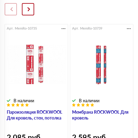
Арт. MemRo-10735
Арт. MemRo-10739
В наличии
В наличии
Пароизоляция ROCKWOOL
Мембрана ROCKWOOL Для
Для кровель, стен, потолка
кровель
2 085
руб
2 595
руб