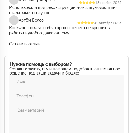
18 ноября 2025
Использовали при реконструкции дома, шумоизоляция
стала заметно лучше
Артём Белов
01 октября 2025
Rockwool показал себя хорошо, ничего не крошится,
работать удобно даже одному
Денис Кравцов
10 сентября 2025
Оставить отзыв
Утепляли стены и перекрытия, монтаж простой, качество
достойное для своей цены
Роман Васильев
22 августа 2025
Нужна помощь с выбором?
Материал соответствует описанию, после утепления
Оставьте заявку, и мы поможем подобрать оптимальное
решение под ваши задачи и бюджет
расходы на отопление стали ниже
Олег Фёдоров
03 июля 2025
Брали для утепления кровли, плиты ровные,
укладываются плотно, щелей почти нет
Павел Антонов
14 июня 2025
Использовали для бани, утеплитель форму держит,
влаги не боится, монтаж прошёл без проблем
Андрей Лебедев
28 мая 2025
Работаем с Rockwool не первый раз, стабильное