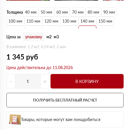
Толщина
40 мм
50 мм
60 мм
70 мм
80 мм
90 мм
100 мм
110 мм
120 мм
130 мм
140 мм
150 мм
160 мм
170 мм
180 мм
190 мм
200 мм
210 мм
Цена за
упаковку
м2
м3
220 мм
230 мм
240 мм
250 мм
В упаковке: 1.2 м2, 0.24 м3, 2 шт
1 345
руб
Цена действительна до 11.08.2026
-
+
В КОРЗИНУ
ПОЛУЧИТЬ БЕСПЛАТНЫЙ РАСЧЕТ
Товары, которые могут вам понадобиться