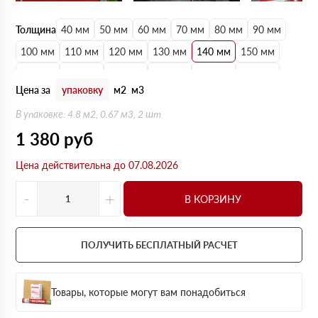
Толщина
40 мм
50 мм
60 мм
70 мм
80 мм
90 мм
100 мм
110 мм
120 мм
130 мм
140 мм
150 мм
160 мм
170 мм
180 мм
190 мм
200 мм
210 мм
Цена за
упаковку
м2
м3
220 мм
230 мм
240 мм
250 мм
В упаковке: 4.8 м2, 0.67 м3, 2 шт
1 380
руб
Цена действительна до 07.08.2026
-
+
В КОРЗИНУ
ПОЛУЧИТЬ БЕСПЛАТНЫЙ РАСЧЕТ
Товары, которые могут вам понадобиться