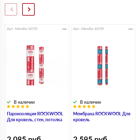
Арт. MemRo-10735
Арт. MemRo-10739
В наличии
В наличии
Пароизоляция ROCKWOOL
Мембрана ROCKWOOL Для
Для кровель, стен, потолка
кровель
2 085
руб
2 595
руб