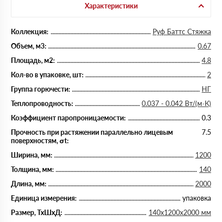
Характеристики
Коллекция:
Руф Баттс Стяжка
Объем, м3:
0.67
Площадь, м2:
4.8
Кол-во в упаковке, шт:
2
Группа горючести:
НГ
Теплопроводность:
0.037 - 0.042 Вт/(м·К)
Коэффициент паропроницаемости:
0.3
Прочность при растяжении параллельно лицевым
7.5
поверхностям, σt:
Ширина, мм:
1200
Толщина, мм:
140
Длина, мм:
2000
Единица измерения:
упаковка
Размер, ТхШхД:
140х1200х2000 мм