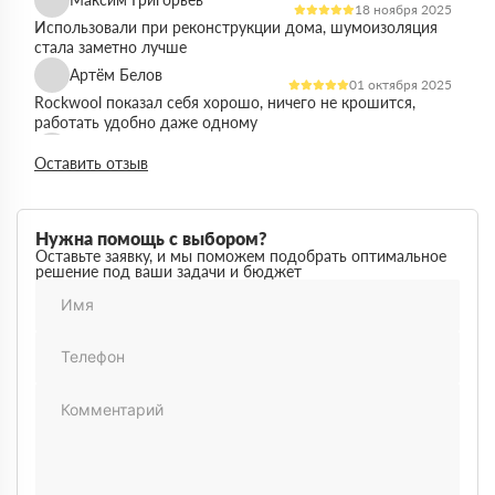
18 ноября 2025
Использовали при реконструкции дома, шумоизоляция
стала заметно лучше
Артём Белов
01 октября 2025
Rockwool показал себя хорошо, ничего не крошится,
работать удобно даже одному
Денис Кравцов
10 сентября 2025
Оставить отзыв
Утепляли стены и перекрытия, монтаж простой, качество
достойное для своей цены
Роман Васильев
22 августа 2025
Нужна помощь с выбором?
Материал соответствует описанию, после утепления
Оставьте заявку, и мы поможем подобрать оптимальное
решение под ваши задачи и бюджет
расходы на отопление стали ниже
Олег Фёдоров
03 июля 2025
Брали для утепления кровли, плиты ровные,
укладываются плотно, щелей почти нет
Павел Антонов
14 июня 2025
Использовали для бани, утеплитель форму держит,
влаги не боится, монтаж прошёл без проблем
Андрей Лебедев
28 мая 2025
Работаем с Rockwool не первый раз, стабильное