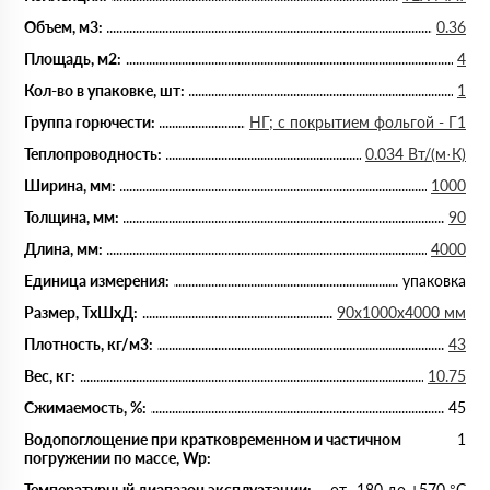
Объем, м3:
0.36
Площадь, м2:
4
Кол-во в упаковке, шт:
1
Группа горючести:
НГ; с покрытием фольгой - Г1
Теплопроводность:
0.034 Вт/(м·К)
Ширина, мм:
1000
Толщина, мм:
90
Длина, мм:
4000
Единица измерения:
упаковка
Размер, ТхШхД:
90х1000х4000 мм
Плотность, кг/м3:
43
Вес, кг:
10.75
Сжимаемость, %:
45
Водопоглощение при кратковременном и частичном
1
погружении по массе, Wp:
Температурный диапазон эксплуатации:
от -180 до +570 °С