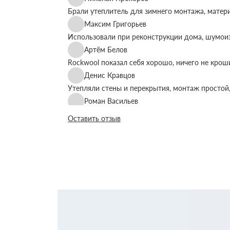
Брали утеплитель для зимнего монтажа, матер
Максим Григорьев
Использовали при реконструкции дома, шумоиз
Артём Белов
Rockwool показал себя хорошо, ничего не крош
Денис Кравцов
Утепляли стены и перекрытия, монтаж простой,
Роман Васильев
Материал соответствует описанию, после утеп
Оставить отзыв
Олег Фёдоров
Брали для утепления кровли, плиты ровные, ук
Павел Антонов
Использовали для бани, утеплитель форму дер
Андрей Лебедев
Работаем с Rockwool не первый раз, стабильное
Михаил Егоров
Утепляли фасад, материал плотный, не ломаетс
Виталий Романов