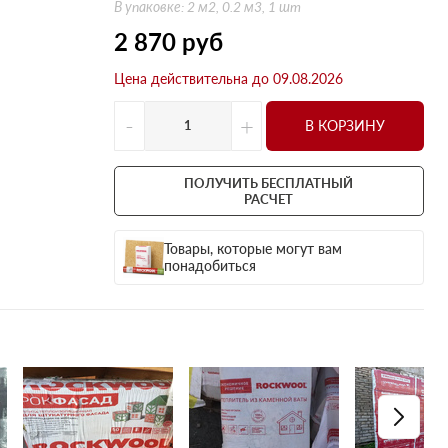
Оптима
Оптима
В упаковке: 2 м2, 0.2 м3, 1 шт
Н Оптима
Д Оптима
2 870
руб
Д Оптима
Д Экстра
Цена действительна до 09.08.2026
50 мм
50 мм
-
+
100 мм
100 мм
В КОРЗИНУ
Техническая изоляция
Толщина
Цилиндры навивные
50 мм
ПОЛУЧИТЬ БЕСПЛАТНЫЙ
РАСЧЕТ
Lamella Mat L
100 мм
Industrial Batts 80
120 мм
Товары, которые могут вам
понадобиться
CONLIT SL 150
150 мм