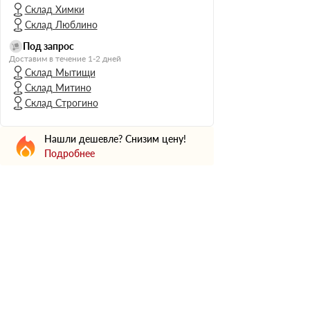
Н Оптима
Склад Химки
Д Оптима
Склад Люблино
В Оптима
Под запрос
Доставим в течение 1-2 дней
Д Стандарт
Склад Мытищи
Н Экстра
Склад Митино
Склад Строгино
Применение
Для стен
Нашли дешевле? Снизим цену!
Для пола
Подробнее
Для фундамента
Для потолков