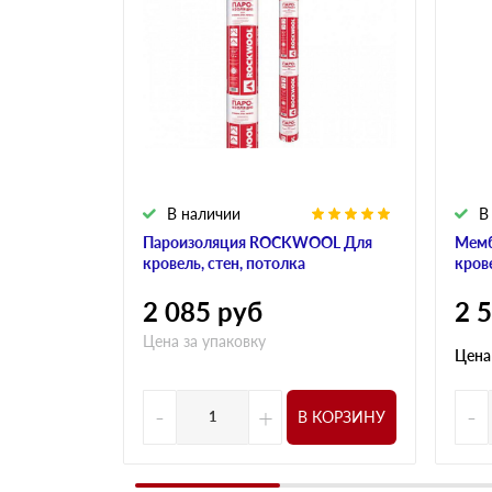
В наличии
В
Пароизоляция ROCKWOOL Для
Мем
кровель, стен, потолка
кров
2 085
руб
2 
Цена за упаковку
Цена
-
+
-
В КОРЗИНУ