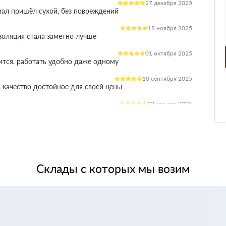
27 декабря 2025
иал пришёл сухой, без повреждений
18 ноября 2025
оляция стала заметно лучше
01 октября 2025
ится, работать удобно даже одному
10 сентября 2025
 качество достойное для своей цены
22 августа 2025
ления расходы на отопление стали ниже
03 июля 2025
ладываются плотно, щелей почти нет
14 июня 2025
жит, влаги не боится, монтаж прошёл без проблем
Склады с которых мы возим
28 мая 2025
 качество, без сюрпризов на объекте
11 мая 2025
я при креплении свою задачу выполняет.