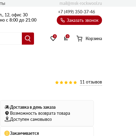
mail@msk-rockwool.ru
кты
Полы
+7 (499) 350-37-46
., 12, офис 30
Балкон
о с 8:00 до 21:00
Заказать звонок
Технолайт
Эсктра
0
0
Корзина
Оптима
Техноакустик
PROF
Акустик Баттс
Ультратонкий
11 отзывов
105
ПРО
50 мм
Доставка в день заказа
80
75 мм
Возможность возврата товара
100 мм
Доступен самовывоз
Руф Баттс
Заканчивается