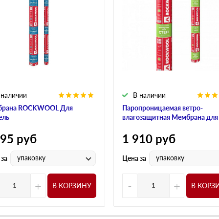
 наличии
В наличии
брана ROCKWOOL Для
Паропроницаемая ветро-
ель
влагозащитная Мембрана для
595
руб
1 910
руб
упаковку
упаковку
 за
Цена за
+
-
+
В КОРЗИНУ
В КОРЗ