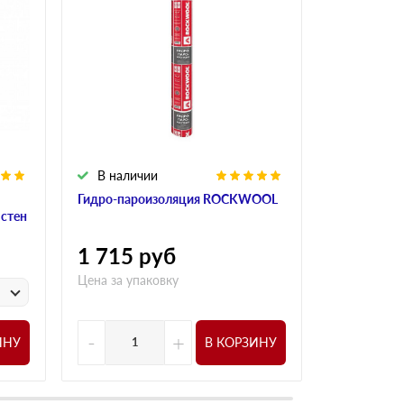
В наличии
В налич
Гидро-пароизоляция ROCKWOOL
Алюминиева
 стен
ROCKWOO
1 715
руб
1 015
р
Цена за упаковку
у
Цена за
-
+
-
ИНУ
В КОРЗИНУ