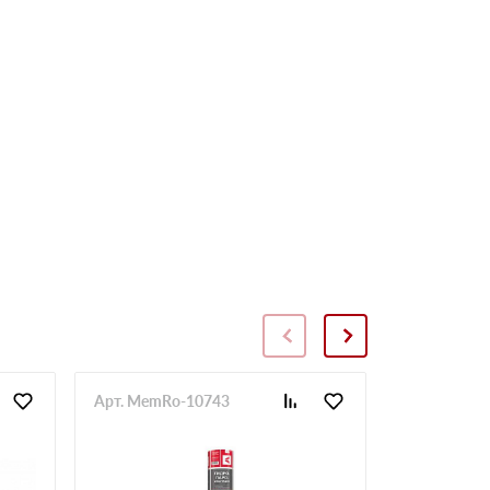
Арт. MemRo-10743
Арт. SopToR