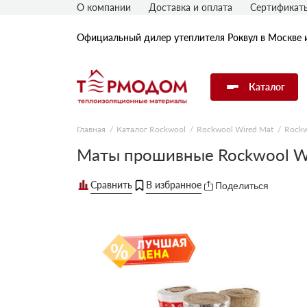
О компании
Доставка и оплата
Сертификат
Официальный дилер утеплителя Роквул в Москве 
Каталог
Главная
Каталог Rockwool
Rockwool Wired Mat
Rockw
Утеплитель Rockwool
Маты прошивные Rockwool W
Поделиться
Утеплитель Технониколь
Утеплитель Penoplex
Утеплитель Knauf
Утеплитель Isover