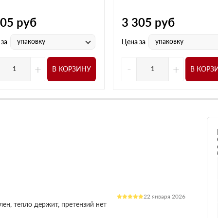
305
руб
3 305
руб
упаковку
упаковку
 за
Цена за
+
-
+
В КОРЗИНУ
В КОРЗ
22 января 2026
лен, тепло держит, претензий нет