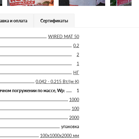
авка и оплата
Сертификаты
WIRED MAT 50
0.2
2
1
НГ
0.042 - 0.215 Вт/(м·К)
чном погружении по массе, Wp:
1
1000
100
2000
упаковка
100х1000х2000 мм