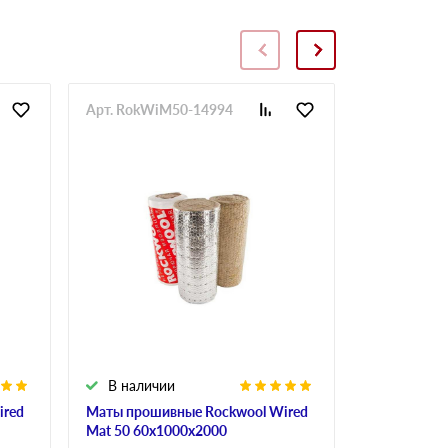
Арт. RokWiM50-14994
Арт. RokWi
В наличии
В налич
ired
Маты прошивные Rockwool Wired
Маты проши
Mat 50 60х1000х2000
Mat 50 50х