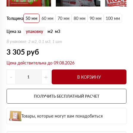
Толщина
50 мм
60 мм
70 мм
80 мм
90 мм
100 мм
Цена за
упаковку
м2
м3
В упаковке: 2 м2, 0.1 м3, 1 шт
3 305
руб
Цена действительна до 09.08.2026
-
+
В КОРЗИНУ
ПОЛУЧИТЬ БЕСПЛАТНЫЙ РАСЧЕТ
Товары, которые могут вам понадобиться