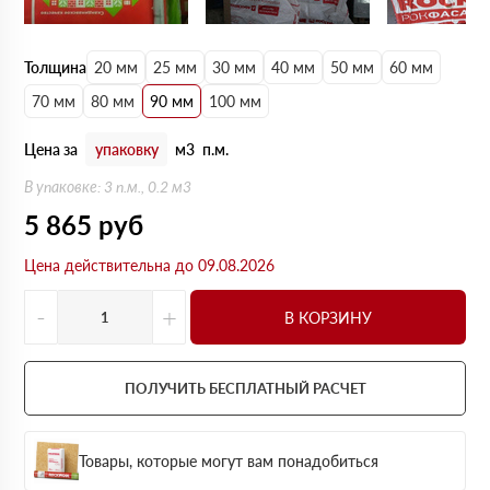
Толщина
20 мм
25 мм
30 мм
40 мм
50 мм
60 мм
70 мм
80 мм
90 мм
100 мм
Цена за
упаковку
м3
п.м.
В упаковке: 3 п.м., 0.2 м3
5 865
руб
Цена действительна до 09.08.2026
-
+
В КОРЗИНУ
ПОЛУЧИТЬ БЕСПЛАТНЫЙ РАСЧЕТ
Товары, которые могут вам понадобиться