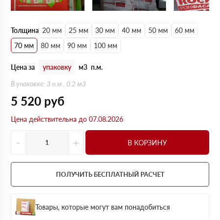
Толщина
20 мм
25 мм
30 мм
40 мм
50 мм
60 мм
70 мм
80 мм
90 мм
100 мм
Цена за
упаковку
м3
п.м.
В упаковке: 3 п.м., 0.2 м3
5 520
руб
Цена действительна до 07.08.2026
-
+
В КОРЗИНУ
ПОЛУЧИТЬ БЕСПЛАТНЫЙ РАСЧЕТ
Товары, которые могут вам понадобиться