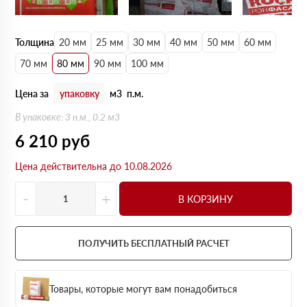
Толщина
20 мм
25 мм
30 мм
40 мм
50 мм
60 мм
70 мм
80 мм
90 мм
100 мм
Цена за
упаковку
м3
п.м.
В упаковке: 3 п.м., 0.2 м3
6 210
руб
Цена действительна до 10.08.2026
-
+
В КОРЗИНУ
ПОЛУЧИТЬ БЕСПЛАТНЫЙ РАСЧЕТ
Товары, которые могут вам понадобиться